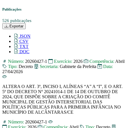
Publicações
526 publicações
Exportar
JSON
CSV
TXT
DOC
Número:
20260427-1
Exercício:
2026
Competência:
Abril
Tipo:
Decreto
Secretaria:
Gabinete da Prefeita
Data:
27/04/2026
ALTERA O ART. 3º, INCISO I, ALÍNEAS “A” A “I”, E O ART.
5º DO DECRETO Nº 20241014-1 DE 14 DE OUTUBRO DE
2024, QUE DISPÕE SOBRE A CRIAÇÃO DO COMITÊ
MUNICIPAL DE GESTÃO INTERSETORIAL DAS
POLÍTICAS PÚBLICAS PARA A PRIMEIRA INFÂNCIA NO
MUNICÍPIO DE ALCÂNTARAS/CE
Número:
20260427-1
Exercício:
2026
Competência:
Abril
Tipo:
Decreto