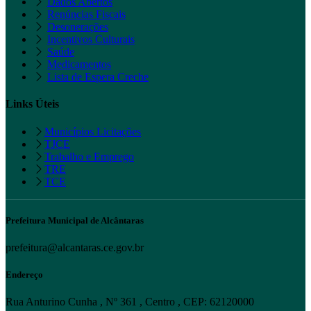
Dados Abertos
Renúncias Fiscais
Desonerações
Incentivos Culturais
Saúde
Medicamentos
Lista de Espera Creche
Links Úteis
Municípios Licitações
TJCE
Trabalho e Emprego
TRE
TCE
Prefeitura Municipal de Alcântaras
prefeitura@alcantaras.ce.gov.br
Endereço
Rua Anturino Cunha , Nº 361 , Centro , CEP: 62120000