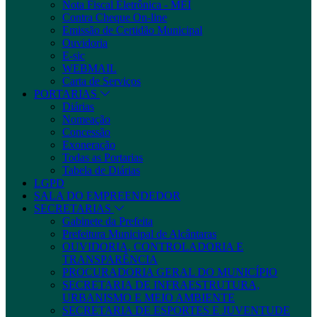
Nota Fiscal Eletrônica - MEI
Contra Cheque On-line
Emissão de Certidão Municipal
Ouvidoria
E-sic
WEBMAIL
Carta de Serviços
PORTARIAS
Diárias
Nomeação
Concessão
Exoneração
Todas as Portarias
Tabela de Diárias
LGPD
SALA DO EMPREENDEDOR
SECRETARIAS
Gabinete da Prefeita
Prefeitura Municipal de Alcântaras
OUVIDORIA, CONTROLADORIA E
TRANSPARÊNCIA
PROCURADORIA GERAL DO MUNICÍPIO
SECRETARIA DE INFRAESTRUTURA,
URBANISMO E MEIO AMBIENTE
SECRETARIA DE ESPORTES E JUVENTUDE