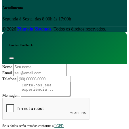
Atendimento
Segunda à Sexta. das 8:00h às 17:00h
© 2026
Plugwin Sistemas
. Todos os direitos reservados.
Enviar Feedback
Nome
Email
Telefone
Mensagem
Seus dados serão tratados conforme a
LGPD
.