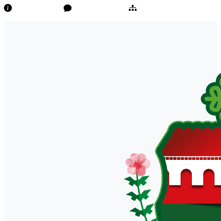
Transparência
Ouvidoria/E-Sic
Mapa do Site