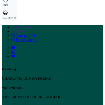
🙂
BOM
😁
EXCELENTE
Ouvidoria
e-SIC
Transparência
Dados Abertos
Prefeito(a)
CHARLYNE CUNHA FREIRE
Vice Prefeito(a)
JOSÉ ERIVALDO FREIRE AGUIAR