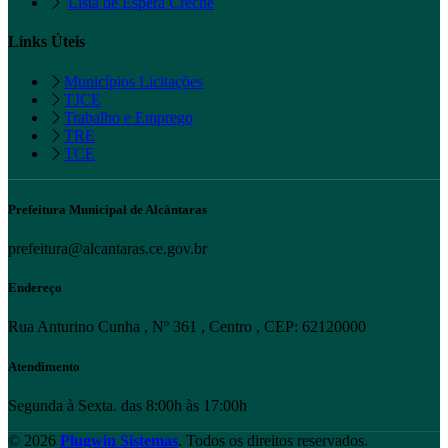
Lista de Espera Creche
Links Úteis
Municípios Licitações
TJCE
Trabalho e Emprego
TRE
TCE
Prefeitura Municipal de Alcântaras
prefeitura@alcantaras.ce.gov.br
Endereço
Rua Anturino Cunha , Nº 361 , Centro , CEP: 62120000
Atendimento
Segunda à Sexta. das 8:00h às 17:00h
© 2026
Plugwin Sistemas
. Todos os direitos reservados.