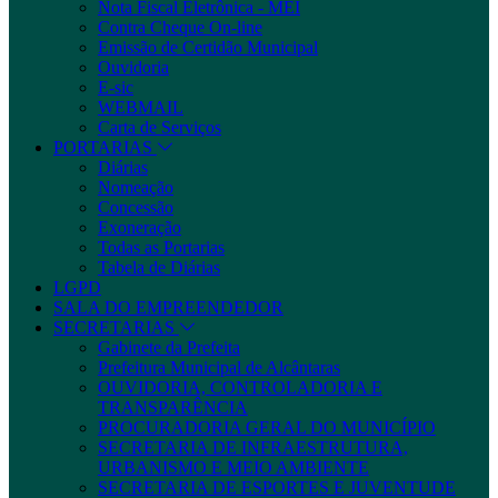
Nota Fiscal Eletrônica - MEI
Contra Cheque On-line
Emissão de Certidão Municipal
Ouvidoria
E-sic
WEBMAIL
Carta de Serviços
PORTARIAS
Diárias
Nomeação
Concessão
Exoneração
Todas as Portarias
Tabela de Diárias
LGPD
SALA DO EMPREENDEDOR
SECRETARIAS
Gabinete da Prefeita
Prefeitura Municipal de Alcântaras
OUVIDORIA, CONTROLADORIA E
TRANSPARÊNCIA
PROCURADORIA GERAL DO MUNICÍPIO
SECRETARIA DE INFRAESTRUTURA,
URBANISMO E MEIO AMBIENTE
SECRETARIA DE ESPORTES E JUVENTUDE