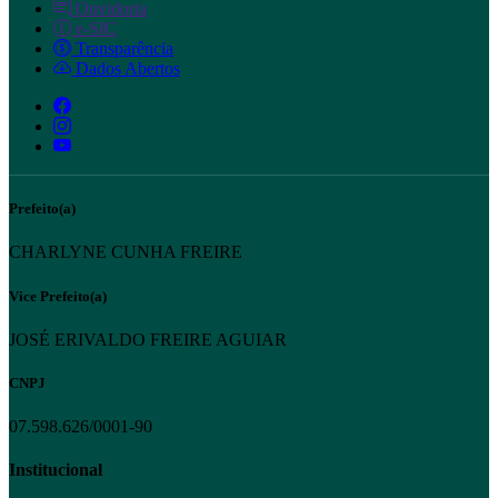
Ouvidoria
e-SIC
Transparência
Dados Abertos
Prefeito(a)
CHARLYNE CUNHA FREIRE
Vice Prefeito(a)
JOSÉ ERIVALDO FREIRE AGUIAR
CNPJ
07.598.626/0001-90
Institucional