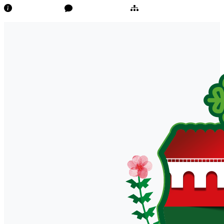
Transparência
Ouvidoria/E-Sic
Mapa do Site