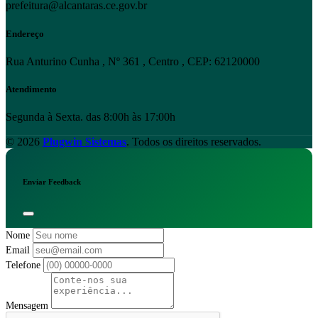
prefeitura@alcantaras.ce.gov.br
Endereço
Rua Anturino Cunha , Nº 361 , Centro , CEP: 62120000
Atendimento
Segunda à Sexta. das 8:00h às 17:00h
© 2026
Plugwin Sistemas
. Todos os direitos reservados.
Enviar Feedback
Nome
Email
Telefone
Mensagem