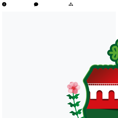
Transparência
Ouvidoria/E-Sic
Mapa do Site