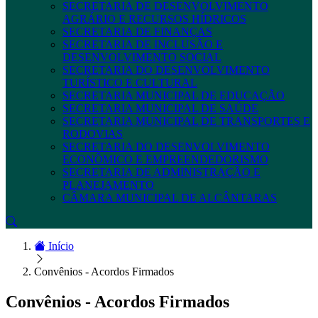
SECRETARIA DE DESENVOLVIMENTO
AGRÁRIO E RECURSOS HÍDRICOS
SECRETARIA DE FINANÇAS
SECRETARIA DE INCLUSÃO E
DESENVOLVIMENTO SOCIAL
SECRETARIA DO DESENVOLVIMENTO
TURÍSTICO E CULTURAL
SECRETARIA MUNICIPAL DE EDUCAÇÃO
SECRETARIA MUNICIPAL DE SAÚDE
SECRETARIA MUNICIPAL DE TRANSPORTES E
RODOVIAS
SECRETARIA DO DESENVOLVIMENTO
ECONÔMICO E EMPREENDEDORISMO
SECRETARIA DE ADMINISTRAÇÃO E
PLANEJAMENTO
CÂMARA MUNICIPAL DE ALCÂNTARAS
Início
Convênios - Acordos Firmados
Convênios - Acordos Firmados