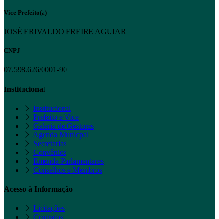
Vice Prefeito(a)
JOSÉ ERIVALDO FREIRE AGUIAR
CNPJ
07.598.626/0001-90
Institucional
Institucional
Prefeito e Vice
Galeria de Gestores
Agenda Municpal
Secretarias
Convênios
Emenda Parlamentares
Conselhos e Membros
Acesso à Informação
Licitações
Contratos