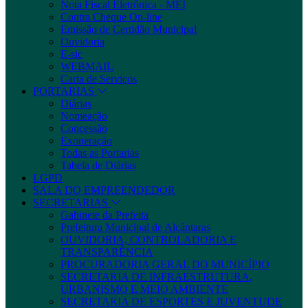
Nota Fiscal Eletrônica - MEI
Contra Cheque On-line
Emissão de Certidão Municipal
Ouvidoria
E-sic
WEBMAIL
Carta de Serviços
PORTARIAS
Diárias
Nomeação
Concessão
Exoneração
Todas as Portarias
Tabela de Diárias
LGPD
SALA DO EMPREENDEDOR
SECRETARIAS
Gabinete da Prefeita
Prefeitura Municipal de Alcântaras
OUVIDORIA, CONTROLADORIA E
TRANSPARÊNCIA
PROCURADORIA GERAL DO MUNICÍPIO
SECRETARIA DE INFRAESTRUTURA,
URBANISMO E MEIO AMBIENTE
SECRETARIA DE ESPORTES E JUVENTUDE