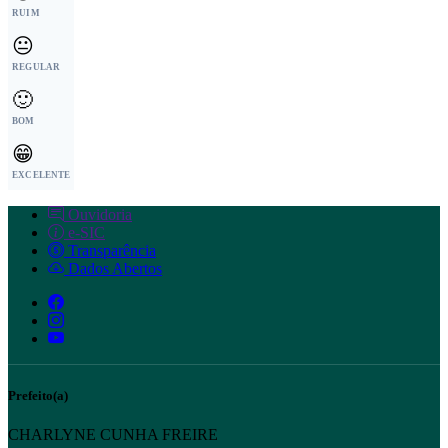
RUIM
😐
REGULAR
🙂
BOM
😁
EXCELENTE
Ouvidoria
e-SIC
Transparência
Dados Abertos
Prefeito(a)
CHARLYNE CUNHA FREIRE