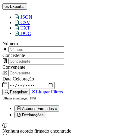
Exportar
JSON
CSV
TXT
DOC
Número
Concedente
Convenente
Data Celebração
Limpar Filtros
Pesquisar
Última atualização: N/A
Acordos Firmados
0
Declarações
Nenhum acordo firmado encontrado