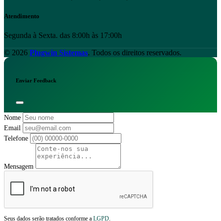
Atendimento
Segunda à Sexta. das 8:00h às 17:00h
© 2026
Plugwin Sistemas
. Todos os direitos reservados.
Enviar Feedback
Nome
Email
Telefone
Mensagem
Seus dados serão tratados conforme a
LGPD
.