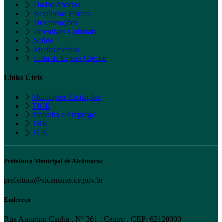
Dados Abertos
Renúncias Fiscais
Desonerações
Incentivos Culturais
Saúde
Medicamentos
Lista de Espera Creche
Links Úteis
Municípios Licitações
TJCE
Trabalho e Emprego
TRE
TCE
Prefeitura Municipal de Alcântaras
prefeitura@alcantaras.ce.gov.br
Endereço
Rua Anturino Cunha , Nº 361 , Centro , CEP: 62120000