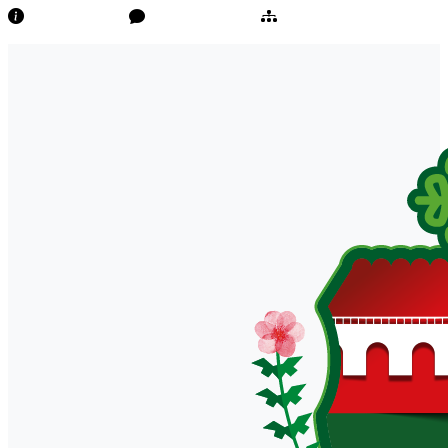
Transparência
Ouvidoria/E-Sic
Mapa do Site