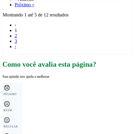
Próximo »
Mostrando
1
até
5
de
12
resultados
‹
1
2
3
›
Como você avalia esta página?
Sua opinião nos ajuda a melhorar
😞
PÉSSIMO
☹️
RUIM
😐
REGULAR