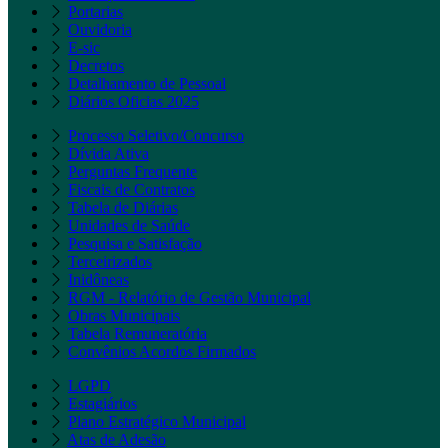
Portarias
Ouvidoria
E-sic
Decretos
Detalhamento de Pessoal
Diários Oficias 2025
Processo Seletivo/Concurso
Dívida Ativa
Perguntas Frequente
Fiscais de Contratos
Tabela de Diárias
Unidades de Saúde
Pesquisa e Satisfação
Terceirizados
Inidôneas
RGM - Relatório de Gestão Municipal
Obras Municipais
Tabela Remuneratória
Convênios Acordos Firmados
LGPD
Estagiários
Plano Estratégico Municipal
Atas de Adesão