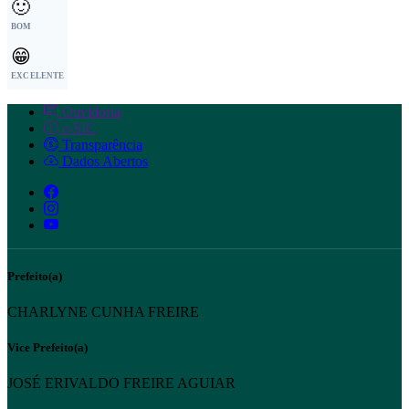
🙂
BOM
😁
EXCELENTE
Ouvidoria
e-SIC
Transparência
Dados Abertos
Prefeito(a)
CHARLYNE CUNHA FREIRE
Vice Prefeito(a)
JOSÉ ERIVALDO FREIRE AGUIAR