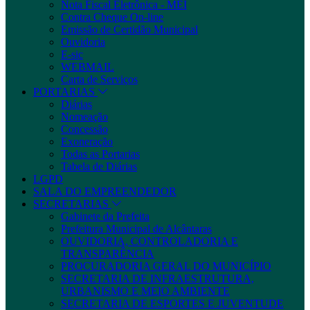
Nota Fiscal Eletrônica - MEI
Contra Cheque On-line
Emissão de Certidão Municipal
Ouvidoria
E-sic
WEBMAIL
Carta de Serviços
PORTARIAS
Diárias
Nomeação
Concessão
Exoneração
Todas as Portarias
Tabela de Diárias
LGPD
SALA DO EMPREENDEDOR
SECRETARIAS
Gabinete da Prefeita
Prefeitura Municipal de Alcântaras
OUVIDORIA, CONTROLADORIA E
TRANSPARÊNCIA
PROCURADORIA GERAL DO MUNICÍPIO
SECRETARIA DE INFRAESTRUTURA,
URBANISMO E MEIO AMBIENTE
SECRETARIA DE ESPORTES E JUVENTUDE