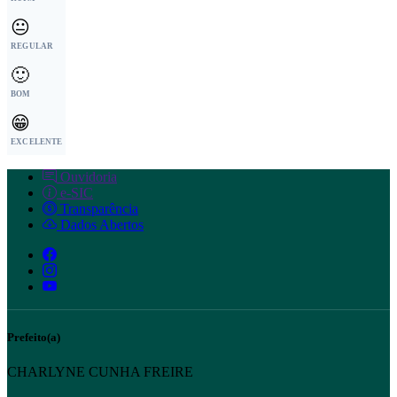
😐
REGULAR
🙂
BOM
😁
EXCELENTE
Ouvidoria
e-SIC
Transparência
Dados Abertos
Prefeito(a)
CHARLYNE CUNHA FREIRE