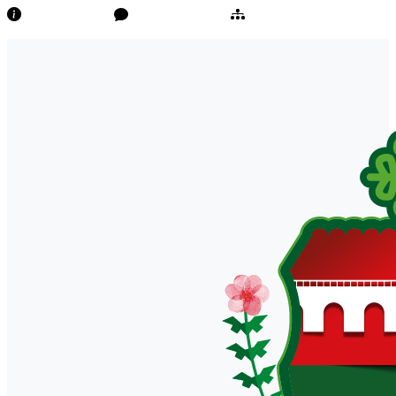
Transparência
Ouvidoria/E-Sic
Mapa do Site