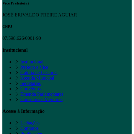
Vice Prefeito(a)
JOSÉ ERIVALDO FREIRE AGUIAR
CNPJ
07.598.626/0001-90
Institucional
Institucional
Prefeito e Vice
Galeria de Gestores
Agenda Municpal
Secretarias
Convênios
Emenda Parlamentares
Conselhos e Membros
Acesso à Informação
Licitações
Contratos
Publicações