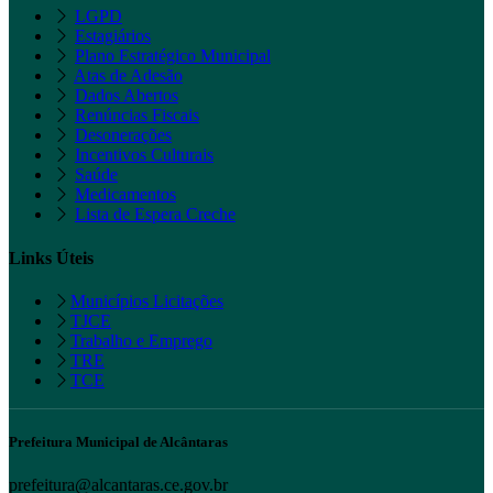
LGPD
Estagiários
Plano Estratégico Municipal
Atas de Adesão
Dados Abertos
Renúncias Fiscais
Desonerações
Incentivos Culturais
Saúde
Medicamentos
Lista de Espera Creche
Links Úteis
Municípios Licitações
TJCE
Trabalho e Emprego
TRE
TCE
Prefeitura Municipal de Alcântaras
prefeitura@alcantaras.ce.gov.br