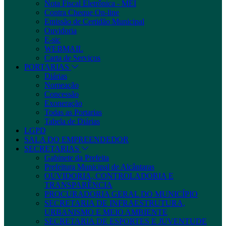
Nota Fiscal Eletrônica - MEI
Contra Cheque On-line
Emissão de Certidão Municipal
Ouvidoria
E-sic
WEBMAIL
Carta de Serviços
PORTARIAS
Diárias
Nomeação
Concessão
Exoneração
Todas as Portarias
Tabela de Diárias
LGPD
SALA DO EMPREENDEDOR
SECRETARIAS
Gabinete da Prefeita
Prefeitura Municipal de Alcântaras
OUVIDORIA, CONTROLADORIA E
TRANSPARÊNCIA
PROCURADORIA GERAL DO MUNICÍPIO
SECRETARIA DE INFRAESTRUTURA,
URBANISMO E MEIO AMBIENTE
SECRETARIA DE ESPORTES E JUVENTUDE