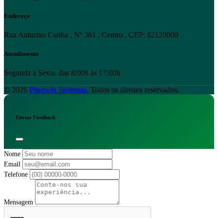
Endereço
Rua Anturino Cunha , Nº 361 , Centro , CEP: 62120000
Atendimento
Segunda à Sexta. das 8:00h às 17:00h
© 2026
Plugwin Sistemas
. Todos os direitos reservados.
Enviar Feedback
Nome
Email
Telefone
Mensagem