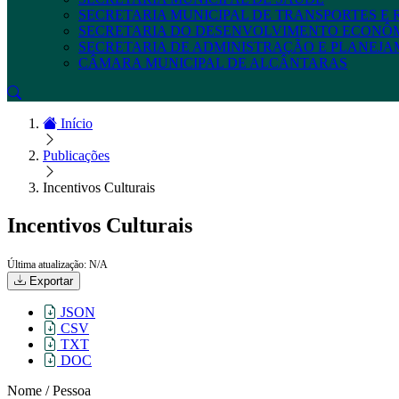
SECRETARIA MUNICIPAL DE TRANSPORTES E
SECRETARIA DO DESENVOLVIMENTO ECONÔ
SECRETARIA DE ADMINISTRAÇÃO E PLANEJ
CÂMARA MUNICIPAL DE ALCÂNTARAS
Início
Publicações
Incentivos Culturais
Incentivos Culturais
Última atualização: N/A
Exportar
JSON
CSV
TXT
DOC
Nome / Pessoa