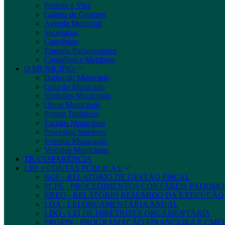
Prefeito e Vice
Galeria de Gestores
Agenda Municpal
Secretarias
Convênios
Emenda Parlamentares
Conselhos e Membros
O MUNICÍPIO
Dados do Município
Guia do Município
Símbolos Municipais
Obras Municipais
Pontos Turísticos
Escolas Municipais
Processos Seletivos
Eventos Municipais
Veículos Municipais
TRANSPARÊNCIA
LRF e CONTAS PÚBLICAS
RGF - RELATÓRIO DE GESTÃO FISCAL
PCPE - PROCEDIMENTOS CONTÁBEIS PATRIMON
RREO - RELATÓRIO RESUMIDO DA EXECUÇÃ
LOA - LEI ORÇAMENTÁRIA ANUAL
LDO - LEI DE DIRETRIZES ORÇAMENTÁRIA
PRGFIN - PROGRAMAÇÃO FINANCEIRA E CM