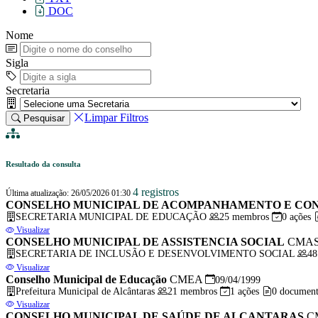
DOC
Nome
Sigla
Secretaria
Limpar Filtros
Pesquisar
Resultado da consulta
4 registros
Última atualização: 26/05/2026 01:30
CONSELHO MUNICIPAL DE ACOMPANHAMENTO E CON
SECRETARIA MUNICIPAL DE EDUCAÇÃO
25 membros
0 ações
Visualizar
CONSELHO MUNICIPAL DE ASSISTENCIA SOCIAL
CMA
SECRETARIA DE INCLUSÃO E DESENVOLVIMENTO SOCIAL
48
Visualizar
Conselho Municipal de Educação
CMEA
09/04/1999
Prefeitura Municipal de Alcântaras
21 membros
1 ações
0 document
Visualizar
CONSELHO MUNICIPAL DE SAÚDE DE ALCANTARAS
C