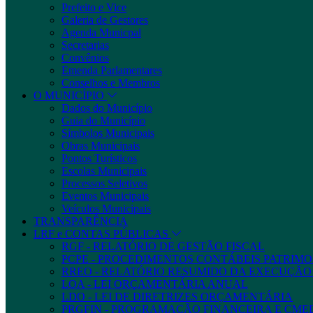
Prefeito e Vice
Galeria de Gestores
Agenda Municpal
Secretarias
Convênios
Emenda Parlamentares
Conselhos e Membros
O MUNICÍPIO
Dados do Município
Guia do Município
Símbolos Municipais
Obras Municipais
Pontos Turísticos
Escolas Municipais
Processos Seletivos
Eventos Municipais
Veículos Municipais
TRANSPARÊNCIA
LRF e CONTAS PÚBLICAS
RGF - RELATÓRIO DE GESTÃO FISCAL
PCPE - PROCEDIMENTOS CONTÁBEIS PATRIMON
RREO - RELATÓRIO RESUMIDO DA EXECUÇÃ
LOA - LEI ORÇAMENTÁRIA ANUAL
LDO - LEI DE DIRETRIZES ORÇAMENTÁRIA
PRGFIN - PROGRAMAÇÃO FINANCEIRA E CM