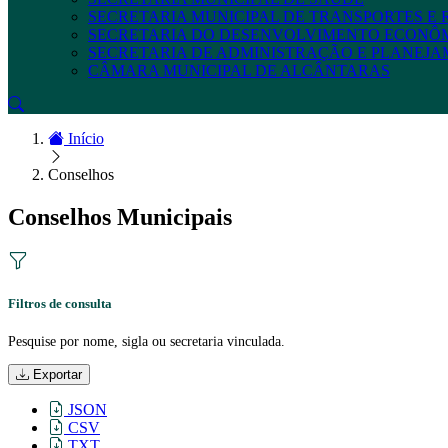
SECRETARIA MUNICIPAL DE TRANSPORTES E
SECRETARIA DO DESENVOLVIMENTO ECONÔ
SECRETARIA DE ADMINISTRAÇÃO E PLANEJ
CÂMARA MUNICIPAL DE ALCÂNTARAS
Início
Conselhos
Conselhos Municipais
Filtros de consulta
Pesquise por nome, sigla ou secretaria vinculada.
Exportar
JSON
CSV
TXT