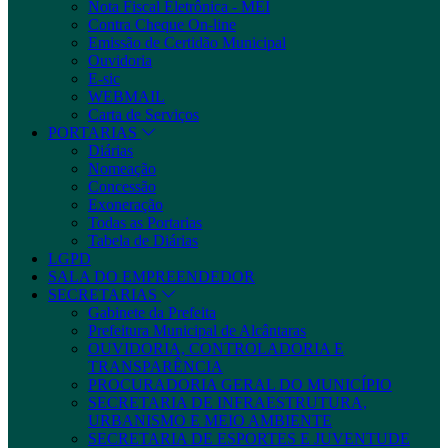
Nota Fiscal Eletrônica - MEI
Contra Cheque On-line
Emissão de Certidão Municipal
Ouvidoria
E-sic
WEBMAIL
Carta de Serviços
PORTARIAS
Diárias
Nomeação
Concessão
Exoneração
Todas as Portarias
Tabela de Diárias
LGPD
SALA DO EMPREENDEDOR
SECRETARIAS
Gabinete da Prefeita
Prefeitura Municipal de Alcântaras
OUVIDORIA, CONTROLADORIA E
TRANSPARÊNCIA
PROCURADORIA GERAL DO MUNICÍPIO
SECRETARIA DE INFRAESTRUTURA,
URBANISMO E MEIO AMBIENTE
SECRETARIA DE ESPORTES E JUVENTUDE