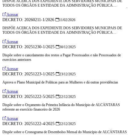
DISPÕE ACERCA DOS EXPEDIENTE DOS SERVIDORES MUNICIPAIS DE
TODOS OS ÓRGÃOS E ENTIDADE DA ADMNISTRAÇÃO PÚBLICA
MUNICIPAL DO DIA 19 DE MARÇO DE 2026, NA FORMA QUE INDICA E DÁ
OUTRAS PROVIDÊNCIAS
Acessar
DECRETO: 20260211-1/2026
11/02/2026
DISPÕE ACERCA DOS EXPEDIENTE DOS SERVIDORES MUNICIPAIS DE
TODOS OS ÓRGÃOS E ENTIDADE DA ADMNISTRAÇÃO PÚBLICA
MUNICIPAL DOS DIAS 16 E 18 DE FEVEREIRO DE 2026, NA FORMA QUE
INDICA E DÁ OUTRAS PROVIDÊNCIAS
Acessar
DECRETO: 20251230-1/2025
30/12/2025
Dispõe sobre o cancelamento dos restos a Pagar Processados e não Processados de
exercícios anteriores
Acessar
DECRETO: 20251223-1/2025
23/12/2025
Aprova o Plano Municipal de Políticas para as Mulheres e dá outras providências
Acessar
DECRETO: 20251222-5/2025
22/12/2025
Dispõe sobre o Orçamento da Primeira Infância do Município de ALCÂNTARAS
referente ao exercício financeiro de 2026
Acessar
DECRETO: 20251222-4/2025
22/12/2025
Dispõe sobre o Cronograma de Desembolso Mensal do Município de ALCÂNTARAS