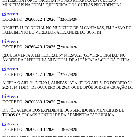
DETERMINA PONTO FACULTATIVO NAS REPARTIÇÕES PÚBLICAS
MUNICIPAIS NA FORMA QUE INDICA E DÁ OUTRAS PROVIDÊNCIAS
Acessar
DECRETO: 20260522-1/2026
22/05/2026
DECRETA LUTO OFICIAL NO MUNICÍPIO DE ALCÂNTARAS, EM RAZÃO DO
FALECIMENTO DO VEREADOR ALEXANDRE DO BONFIM
Acessar
DECRETO: 20260429-1/2026
29/04/2026
REGULAMENTA A LEI FEDERAL Nº 14.129/2021 (GOVERNO DIGITAL) NO
ÂMBITO DA PREFEITURA MUNICIPAL DE ALCÂNTARAS-CE, E DÁ OUTRAS
PROVIDÊNCIAS.
Acessar
DECRETO: 20260427-1/2026
27/04/2026
ALTERA O ART. 3º, INCISO I, ALÍNEAS “A” A “I”, E O ART. 5º DO DECRETO Nº
20241014-1 DE 14 DE OUTUBRO DE 2024, QUE DISPÕE SOBRE A CRIAÇÃO DO
COMITÊ MUNICIPAL DE GESTÃO INTERSETORIAL DAS POLÍTICAS
PÚBLICAS PARA A PRIMEIRA INFÂNCIA NO MUNICÍPIO DE
Acessar
ALCÂNTARAS/CE
DECRETO: 20260330-1/2026
30/03/2026
DISPÕE ACERCA DOS EXPEDIENTE DOS SERVIDORES MUNICIPAIS DE
TODOS OS ÓRGÃOS E ENTIDADE DA ADMNISTRAÇÃO PÚBLICA
MUNICIPAL DO DIA 02 DE ABRIL DE 2026, NA FORMA QUE INDICA E DÁ
OUTRAS PROVIDÊNCIAS
Acessar
DECRETO: 20260318-1/2026
18/03/2026