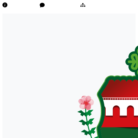
Transparência
Ouvidoria/E-Sic
Mapa do Site