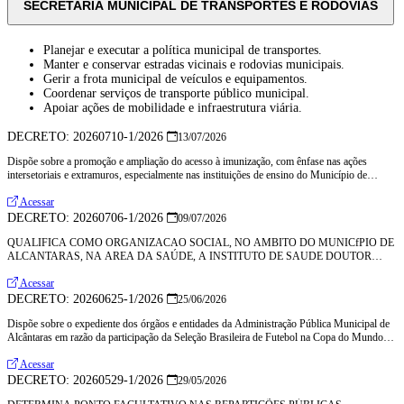
SECRETARIA MUNICIPAL DE TRANSPORTES E RODOVIAS
Planejar e executar a política municipal de transportes.
Manter e conservar estradas vicinais e rodovias municipais.
Gerir a frota municipal de veículos e equipamentos.
Coordenar serviços de transporte público municipal.
Apoiar ações de mobilidade e infraestrutura viária.
DECRETO: 20260710-1/2026
13/07/2026
Dispõe sobre a promoção e ampliação do acesso à imunização, com ênfase nas ações
intersetoriais e extramuros, especialmente nas instituições de ensino do Município de
Alcântaras, e dá outras providências
Acessar
DECRETO: 20260706-1/2026
09/07/2026
QUALIFICA COMO ORGANIZACAO SOCIAL, NO AMBITO DO MUNICfPIO DE
ALCANTARAS, NA AREA DA SAÚDE, A INSTITUTO DE SAUDE DOUTOR
GIUSEPPE MOSCATI, E DA OUTRAS PROVIDENCIAS
Acessar
DECRETO: 20260625-1/2026
25/06/2026
Dispõe sobre o expediente dos órgãos e entidades da Administração Pública Municipal de
Alcântaras em razão da participação da Seleção Brasileira de Futebol na Copa do Mundo
FIFA 2026 e dá outras providências
Acessar
DECRETO: 20260529-1/2026
29/05/2026