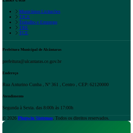
Municípios Licitações
TJCE
Trabalho e Emprego
TRE
TCE
Prefeitura Municipal de Alcântaras
prefeitura@alcantaras.ce.gov.br
Endereço
Rua Anturino Cunha , Nº 361 , Centro , CEP: 62120000
Atendimento
Segunda à Sexta. das 8:00h às 17:00h
© 2026
Plugwin Sistemas
. Todos os direitos reservados.