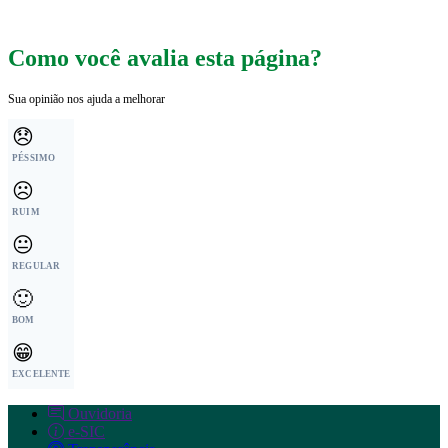
Como você avalia esta página?
Sua opinião nos ajuda a melhorar
😞
PÉSSIMO
☹️
RUIM
😐
REGULAR
🙂
BOM
😁
EXCELENTE
Ouvidoria
e-SIC