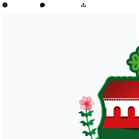
Transparência
Ouvidoria/E-Sic
Mapa do Site