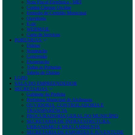
Nota Fiscal Eletrônica - MEI
Contra Cheque On-line
Emissão de Certidão Municipal
Ouvidoria
E-sic
WEBMAIL
Carta de Serviços
PORTARIAS
Diárias
Nomeação
Concessão
Exoneração
Todas as Portarias
Tabela de Diárias
LGPD
SALA DO EMPREENDEDOR
SECRETARIAS
Gabinete da Prefeita
Prefeitura Municipal de Alcântaras
OUVIDORIA, CONTROLADORIA E
TRANSPARÊNCIA
PROCURADORIA GERAL DO MUNICÍPIO
SECRETARIA DE INFRAESTRUTURA,
URBANISMO E MEIO AMBIENTE
SECRETARIA DE ESPORTES E JUVENTUDE