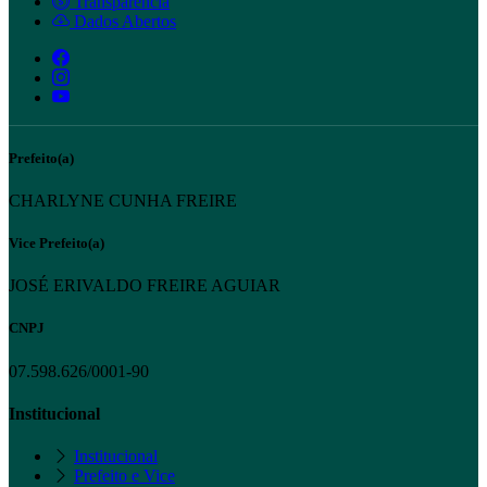
Transparência
Dados Abertos
Prefeito(a)
CHARLYNE CUNHA FREIRE
Vice Prefeito(a)
JOSÉ ERIVALDO FREIRE AGUIAR
CNPJ
07.598.626/0001-90
Institucional
Institucional
Prefeito e Vice