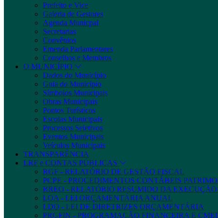
Prefeito e Vice
Galeria de Gestores
Agenda Municpal
Secretarias
Convênios
Emenda Parlamentares
Conselhos e Membros
O MUNICÍPIO
Dados do Município
Guia do Município
Símbolos Municipais
Obras Municipais
Pontos Turísticos
Escolas Municipais
Processos Seletivos
Eventos Municipais
Veículos Municipais
TRANSPARÊNCIA
LRF e CONTAS PÚBLICAS
RGF - RELATÓRIO DE GESTÃO FISCAL
PCPE - PROCEDIMENTOS CONTÁBEIS PATRIMON
RREO - RELATÓRIO RESUMIDO DA EXECUÇÃ
LOA - LEI ORÇAMENTÁRIA ANUAL
LDO - LEI DE DIRETRIZES ORÇAMENTÁRIA
PRGFIN - PROGRAMAÇÃO FINANCEIRA E CM