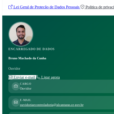
Lei Geral de Proteção de Dados Pessoais
Politica de privac
ENCARREGADO DE DADOS
Bruno Machado da Cunha
Ouvidor
Enviar e-mail
Ligar agora
CARGO
Ouvidor
E-MAIL
ouvidoriaecontroladoria@alcantaras.ce.gov.br