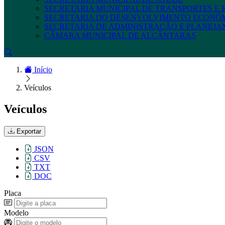
SECRETARIA MUNICIPAL DE TRANSPORTES E
SECRETARIA DO DESENVOLVIMENTO ECONÔ
SECRETARIA DE ADMINISTRAÇÃO E PLANEJ
CÂMARA MUNICIPAL DE ALCÂNTARAS
Início
Veículos
Veículos
Exportar
JSON
CSV
TXT
DOC
Placa
Modelo