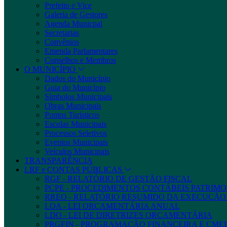
Prefeito e Vice
Galeria de Gestores
Agenda Municpal
Secretarias
Convênios
Emenda Parlamentares
Conselhos e Membros
O MUNICÍPIO
Dados do Município
Guia do Município
Símbolos Municipais
Obras Municipais
Pontos Turísticos
Escolas Municipais
Processos Seletivos
Eventos Municipais
Veículos Municipais
TRANSPARÊNCIA
LRF e CONTAS PÚBLICAS
RGF - RELATÓRIO DE GESTÃO FISCAL
PCPE - PROCEDIMENTOS CONTÁBEIS PATRIMON
RREO - RELATÓRIO RESUMIDO DA EXECUÇÃ
LOA - LEI ORÇAMENTÁRIA ANUAL
LDO - LEI DE DIRETRIZES ORÇAMENTÁRIA
PRGFIN - PROGRAMAÇÃO FINANCEIRA E CM