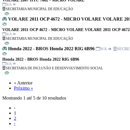
VOLARE 2007 HYC 7662 - MICRO VOLARE
N/A
SECRETARIA MUNICIPAL DE EDUCAÇÃO
VOLARE 2011 OCP 4672 - MICRO VOLARE VOLARE 201
VOLARE 2011 OCP 4672 - MICRO VOLARE VOLARE 2011 OCP 4672
N/A
SECRETARIA MUNICIPAL DE EDUCAÇÃO
Honda 2022 - BROS Honda 2022 RIG 6B96
N/A
SECRE
Honda 2022 - BROS Honda 2022 RIG 6B96
N/A
SECRETARIA DE INCLUSÃO E DESENVOLVIMENTO SOCIAL
« Anterior
Próximo »
Mostrando
1
até
5
de
10
resultados
‹
1
2
›