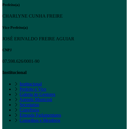
Prefeito(a)
CHARLYNE CUNHA FREIRE
Vice Prefeito(a)
JOSÉ ERIVALDO FREIRE AGUIAR
CNPJ
07.598.626/0001-90
Institucional
Institucional
Prefeito e Vice
Galeria de Gestores
Agenda Municpal
Secretarias
Convênios
Emenda Parlamentares
Conselhos e Membros