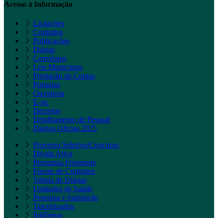
Acesso à Informação
Licitações
Contratos
Publicações
Diárias
Convênios
Leis Municipais
Prestação de Contas
Portarias
Ouvidoria
E-sic
Decretos
Detalhamento de Pessoal
Diários Oficias 2025
Processo Seletivo/Concurso
Dívida Ativa
Perguntas Frequente
Fiscais de Contratos
Tabela de Diárias
Unidades de Saúde
Pesquisa e Satisfação
Terceirizados
Inidôneas