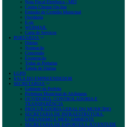
Nota Fiscal Eletrônica - MEI
Contra Cheque On-line
Emissão de Certidão Municipal
Ouvidoria
E-sic
WEBMAIL
Carta de Serviços
PORTARIAS
Diárias
Nomeação
Concessão
Exoneração
Todas as Portarias
Tabela de Diárias
LGPD
SALA DO EMPREENDEDOR
SECRETARIAS
Gabinete da Prefeita
Prefeitura Municipal de Alcântaras
OUVIDORIA, CONTROLADORIA E
TRANSPARÊNCIA
PROCURADORIA GERAL DO MUNICÍPIO
SECRETARIA DE INFRAESTRUTURA,
URBANISMO E MEIO AMBIENTE
SECRETARIA DE ESPORTES E JUVENTUDE