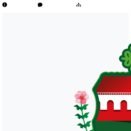
Transparência
Ouvidoria/E-Sic
Mapa do Site