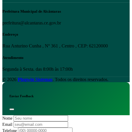
Prefeitura Municipal de Alcântaras
prefeitura@alcantaras.ce.gov.br
Endereço
Rua Anturino Cunha , Nº 361 , Centro , CEP: 62120000
Atendimento
Segunda à Sexta. das 8:00h às 17:00h
© 2026
Plugwin Sistemas
. Todos os direitos reservados.
Enviar Feedback
Nome
Email
Telefone