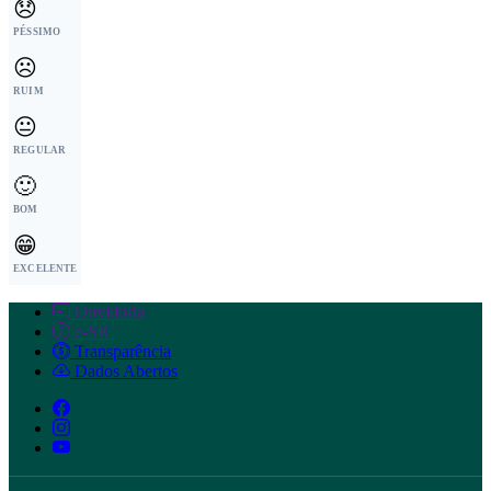
😞
PÉSSIMO
☹️
RUIM
😐
REGULAR
🙂
BOM
😁
EXCELENTE
Ouvidoria
e-SIC
Transparência
Dados Abertos