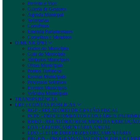
Prefeito e Vice
Galeria de Gestores
Agenda Municpal
Secretarias
Convênios
Emenda Parlamentares
Conselhos e Membros
O MUNICÍPIO
Dados do Município
Guia do Município
Símbolos Municipais
Obras Municipais
Pontos Turísticos
Escolas Municipais
Processos Seletivos
Eventos Municipais
Veículos Municipais
TRANSPARÊNCIA
LRF e CONTAS PÚBLICAS
RGF - RELATÓRIO DE GESTÃO FISCAL
PCPE - PROCEDIMENTOS CONTÁBEIS PATRIMON
RREO - RELATÓRIO RESUMIDO DA EXECUÇÃ
LOA - LEI ORÇAMENTÁRIA ANUAL
LDO - LEI DE DIRETRIZES ORÇAMENTÁRIA
PRGFIN - PROGRAMAÇÃO FINANCEIRA E CM