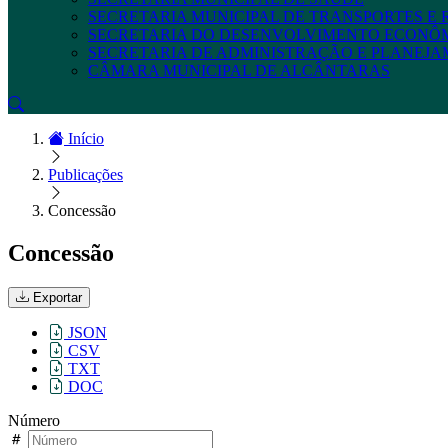
SECRETARIA MUNICIPAL DE TRANSPORTES E
SECRETARIA DO DESENVOLVIMENTO ECONÔ
SECRETARIA DE ADMINISTRAÇÃO E PLANEJ
CÂMARA MUNICIPAL DE ALCÂNTARAS
Início
Publicações
Concessão
Concessão
Exportar
JSON
CSV
TXT
DOC
Número