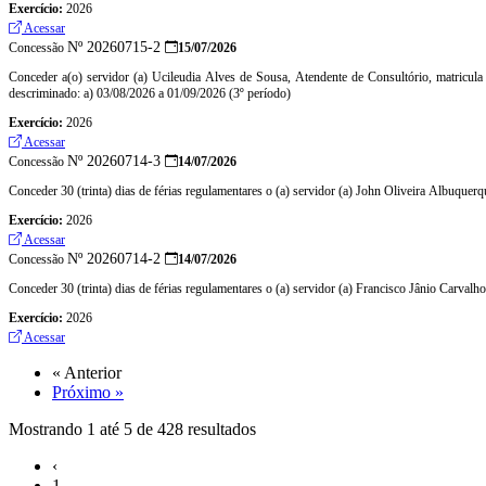
Exercício:
2026
Acessar
Nº 20260715-2
Concessão
15/07/2026
Conceder a(o) servidor (a) Ucileudia Alves de Sousa, Atendente de Consultório, matricula
descriminado: a) 03/08/2026 a 01/09/2026 (3º período)
Exercício:
2026
Acessar
Nº 20260714-3
Concessão
14/07/2026
Conceder 30 (trinta) dias de férias regulamentares o (a) servidor (a) John Oliveira Albuque
Exercício:
2026
Acessar
Nº 20260714-2
Concessão
14/07/2026
Conceder 30 (trinta) dias de férias regulamentares o (a) servidor (a) Francisco Jânio Carval
Exercício:
2026
Acessar
« Anterior
Próximo »
Mostrando
1
até
5
de
428
resultados
‹
1