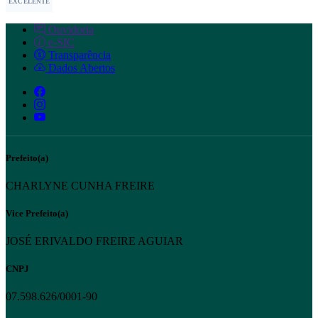
EXCELENTE
Ouvidoria
e-SIC
Transparência
Dados Abertos
Prefeito(a)
CHARLYNE CUNHA FREIRE
Vice Prefeito(a)
JOSÉ ERIVALDO FREIRE AGUIAR
CNPJ
07.598.626/0001-90