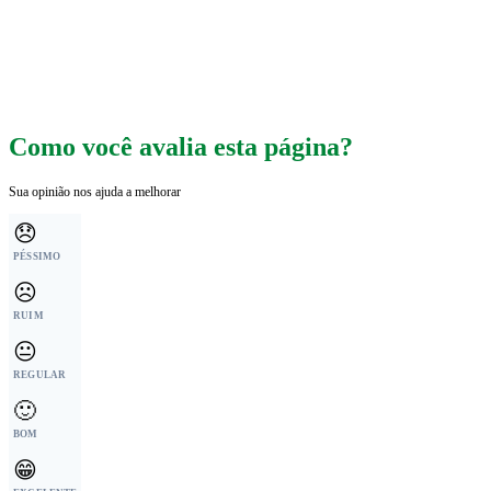
Como você avalia esta página?
Sua opinião nos ajuda a melhorar
😞
PÉSSIMO
☹️
RUIM
😐
REGULAR
🙂
BOM
😁