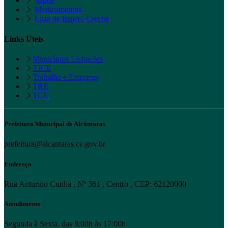
Saúde
Medicamentos
Lista de Espera Creche
Links Úteis
Municípios Licitações
TJCE
Trabalho e Emprego
TRE
TCE
Prefeitura Municipal de Alcântaras
prefeitura@alcantaras.ce.gov.br
Endereço
Rua Anturino Cunha , Nº 361 , Centro , CEP: 62120000
Atendimento
Segunda à Sexta. das 8:00h às 17:00h