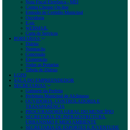
Nota Fiscal Eletrônica - MEI
Contra Cheque On-line
Emissão de Certidão Municipal
Ouvidoria
E-sic
WEBMAIL
Carta de Serviços
PORTARIAS
Diárias
Nomeação
Concessão
Exoneração
Todas as Portarias
Tabela de Diárias
LGPD
SALA DO EMPREENDEDOR
SECRETARIAS
Gabinete da Prefeita
Prefeitura Municipal de Alcântaras
OUVIDORIA, CONTROLADORIA E
TRANSPARÊNCIA
PROCURADORIA GERAL DO MUNICÍPIO
SECRETARIA DE INFRAESTRUTURA,
URBANISMO E MEIO AMBIENTE
SECRETARIA DE ESPORTES E JUVENTUDE