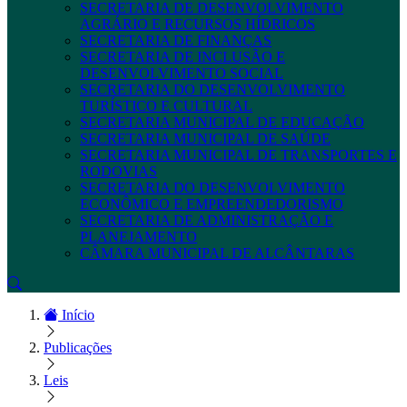
SECRETARIA DE DESENVOLVIMENTO
AGRÁRIO E RECURSOS HÍDRICOS
SECRETARIA DE FINANÇAS
SECRETARIA DE INCLUSÃO E
DESENVOLVIMENTO SOCIAL
SECRETARIA DO DESENVOLVIMENTO
TURÍSTICO E CULTURAL
SECRETARIA MUNICIPAL DE EDUCAÇÃO
SECRETARIA MUNICIPAL DE SAÚDE
SECRETARIA MUNICIPAL DE TRANSPORTES E
RODOVIAS
SECRETARIA DO DESENVOLVIMENTO
ECONÔMICO E EMPREENDEDORISMO
SECRETARIA DE ADMINISTRAÇÃO E
PLANEJAMENTO
CÂMARA MUNICIPAL DE ALCÂNTARAS
Início
Publicações
Leis