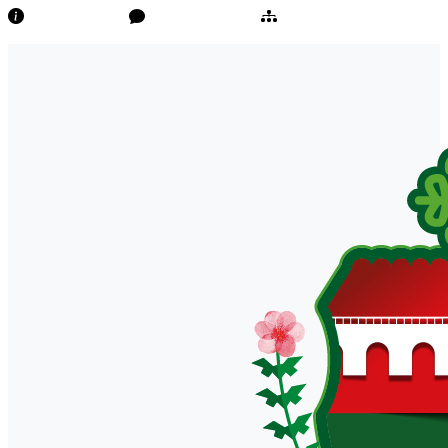
Transparência
Ouvidoria/E-Sic
Mapa do Site