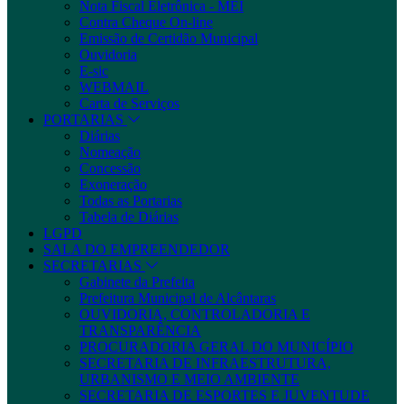
Nota Fiscal Eletrônica - MEI
Contra Cheque On-line
Emissão de Certidão Municipal
Ouvidoria
E-sic
WEBMAIL
Carta de Serviços
PORTARIAS
Diárias
Nomeação
Concessão
Exoneração
Todas as Portarias
Tabela de Diárias
LGPD
SALA DO EMPREENDEDOR
SECRETARIAS
Gabinete da Prefeita
Prefeitura Municipal de Alcântaras
OUVIDORIA, CONTROLADORIA E
TRANSPARÊNCIA
PROCURADORIA GERAL DO MUNICÍPIO
SECRETARIA DE INFRAESTRUTURA,
URBANISMO E MEIO AMBIENTE
SECRETARIA DE ESPORTES E JUVENTUDE