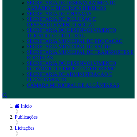
SECRETARIA DE DESENVOLVIMENTO
AGRÁRIO E RECURSOS HÍDRICOS
SECRETARIA DE FINANÇAS
SECRETARIA DE INCLUSÃO E
DESENVOLVIMENTO SOCIAL
SECRETARIA DO DESENVOLVIMENTO
TURÍSTICO E CULTURAL
SECRETARIA MUNICIPAL DE EDUCAÇÃO
SECRETARIA MUNICIPAL DE SAÚDE
SECRETARIA MUNICIPAL DE TRANSPORTES E
RODOVIAS
SECRETARIA DO DESENVOLVIMENTO
ECONÔMICO E EMPREENDEDORISMO
SECRETARIA DE ADMINISTRAÇÃO E
PLANEJAMENTO
CÂMARA MUNICIPAL DE ALCÂNTARAS
Início
Publicações
Licitações