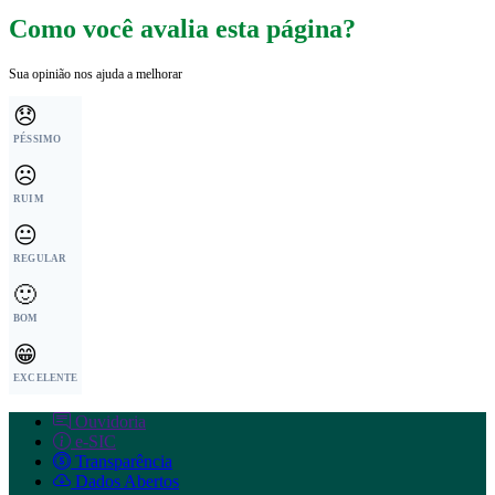
Como você avalia esta página?
Sua opinião nos ajuda a melhorar
😞
PÉSSIMO
☹️
RUIM
😐
REGULAR
🙂
BOM
😁
EXCELENTE
Ouvidoria
e-SIC
Transparência
Dados Abertos