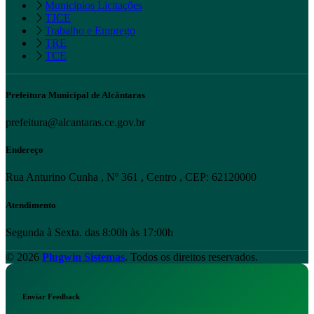
Municípios Licitações
TJCE
Trabalho e Emprego
TRE
TCE
Prefeitura Municipal de Alcântaras
prefeitura@alcantaras.ce.gov.br
Endereço
Rua Anturino Cunha , Nº 361 , Centro , CEP: 62120000
Atendimento
Segunda à Sexta. das 8:00h às 17:00h
© 2026
Plugwin Sistemas
. Todos os direitos reservados.
Enviar Feedback