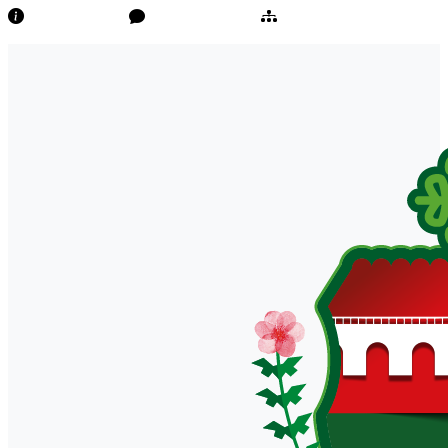
Transparência
Ouvidoria/E-Sic
Mapa do Site