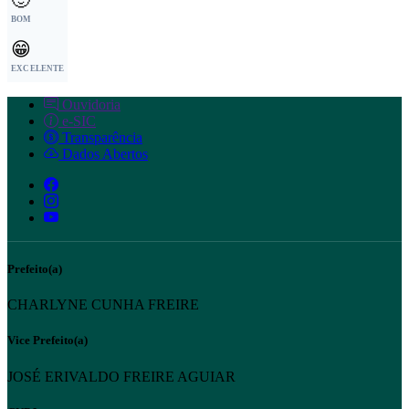
BOM
😁
EXCELENTE
Ouvidoria
e-SIC
Transparência
Dados Abertos
Prefeito(a)
CHARLYNE CUNHA FREIRE
Vice Prefeito(a)
JOSÉ ERIVALDO FREIRE AGUIAR