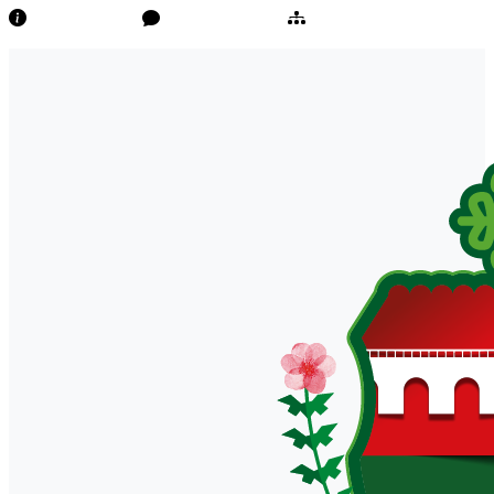
Transparência
Ouvidoria/E-Sic
Mapa do Site