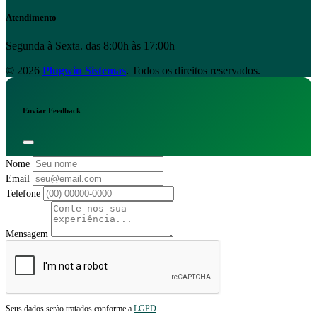
Atendimento
Segunda à Sexta. das 8:00h às 17:00h
© 2026
Plugwin Sistemas
. Todos os direitos reservados.
Enviar Feedback
Nome
Email
Telefone
Mensagem
Seus dados serão tratados conforme a
LGPD
.