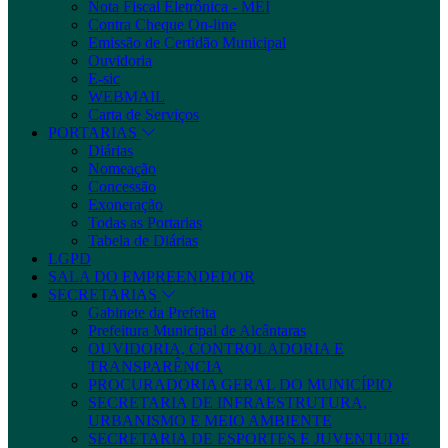
Nota Fiscal Eletrônica - MEI
Contra Cheque On-line
Emissão de Certidão Municipal
Ouvidoria
E-sic
WEBMAIL
Carta de Serviços
PORTARIAS
Diárias
Nomeação
Concessão
Exoneração
Todas as Portarias
Tabela de Diárias
LGPD
SALA DO EMPREENDEDOR
SECRETARIAS
Gabinete da Prefeita
Prefeitura Municipal de Alcântaras
OUVIDORIA, CONTROLADORIA E
TRANSPARÊNCIA
PROCURADORIA GERAL DO MUNICÍPIO
SECRETARIA DE INFRAESTRUTURA,
URBANISMO E MEIO AMBIENTE
SECRETARIA DE ESPORTES E JUVENTUDE