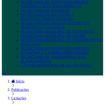
SECRETARIA DE DESENVOLVIMENTO
AGRÁRIO E RECURSOS HÍDRICOS
SECRETARIA DE FINANÇAS
SECRETARIA DE INCLUSÃO E
DESENVOLVIMENTO SOCIAL
SECRETARIA DO DESENVOLVIMENTO
TURÍSTICO E CULTURAL
SECRETARIA MUNICIPAL DE EDUCAÇÃO
SECRETARIA MUNICIPAL DE SAÚDE
SECRETARIA MUNICIPAL DE TRANSPORTES E
RODOVIAS
SECRETARIA DO DESENVOLVIMENTO
ECONÔMICO E EMPREENDEDORISMO
SECRETARIA DE ADMINISTRAÇÃO E
PLANEJAMENTO
CÂMARA MUNICIPAL DE ALCÂNTARAS
Início
Publicações
Licitações