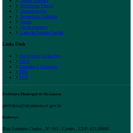
Dados Abertos
Renúncias Fiscais
Desonerações
Incentivos Culturais
Saúde
Medicamentos
Lista de Espera Creche
Links Úteis
Municípios Licitações
TJCE
Trabalho e Emprego
TRE
TCE
Prefeitura Municipal de Alcântaras
prefeitura@alcantaras.ce.gov.br
Endereço
Rua Anturino Cunha , Nº 361 , Centro , CEP: 62120000