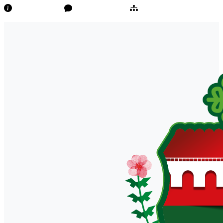
Transparência
Ouvidoria/E-Sic
Mapa do Site