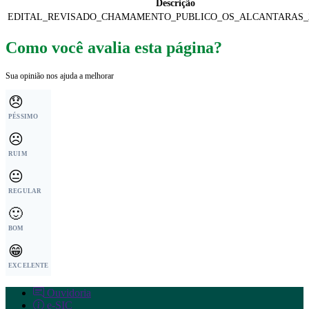
Descrição
EDITAL_REVISADO_CHAMAMENTO_PUBLICO_OS_ALCANTARAS_20
Como você avalia esta página?
Sua opinião nos ajuda a melhorar
😞
PÉSSIMO
☹️
RUIM
😐
REGULAR
🙂
BOM
😁
EXCELENTE
Ouvidoria
e-SIC