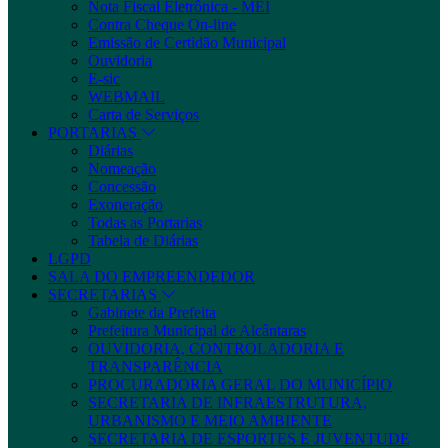
Nota Fiscal Eletrônica - MEI
Contra Cheque On-line
Emissão de Certidão Municipal
Ouvidoria
E-sic
WEBMAIL
Carta de Serviços
PORTARIAS
Diárias
Nomeação
Concessão
Exoneração
Todas as Portarias
Tabela de Diárias
LGPD
SALA DO EMPREENDEDOR
SECRETARIAS
Gabinete da Prefeita
Prefeitura Municipal de Alcântaras
OUVIDORIA, CONTROLADORIA E
TRANSPARÊNCIA
PROCURADORIA GERAL DO MUNICÍPIO
SECRETARIA DE INFRAESTRUTURA,
URBANISMO E MEIO AMBIENTE
SECRETARIA DE ESPORTES E JUVENTUDE