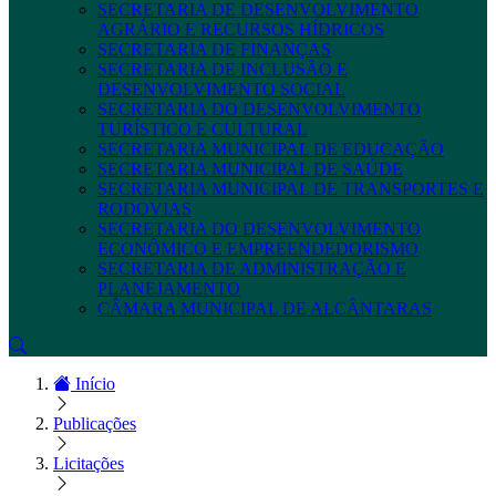
SECRETARIA DE DESENVOLVIMENTO
AGRÁRIO E RECURSOS HÍDRICOS
SECRETARIA DE FINANÇAS
SECRETARIA DE INCLUSÃO E
DESENVOLVIMENTO SOCIAL
SECRETARIA DO DESENVOLVIMENTO
TURÍSTICO E CULTURAL
SECRETARIA MUNICIPAL DE EDUCAÇÃO
SECRETARIA MUNICIPAL DE SAÚDE
SECRETARIA MUNICIPAL DE TRANSPORTES E
RODOVIAS
SECRETARIA DO DESENVOLVIMENTO
ECONÔMICO E EMPREENDEDORISMO
SECRETARIA DE ADMINISTRAÇÃO E
PLANEJAMENTO
CÂMARA MUNICIPAL DE ALCÂNTARAS
Início
Publicações
Licitações