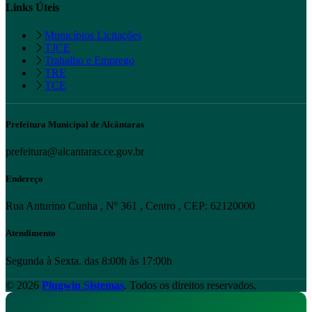
Links Úteis
Municípios Licitações
TJCE
Trabalho e Emprego
TRE
TCE
Prefeitura Municipal de Alcântaras
prefeitura@alcantaras.ce.gov.br
Endereço
Rua Anturino Cunha , Nº 361 , Centro , CEP: 62120000
Atendimento
Segunda à Sexta. das 8:00h às 17:00h
© 2026
Plugwin Sistemas
. Todos os direitos reservados.