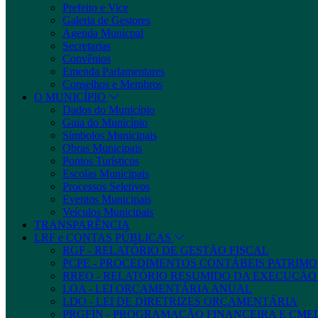
Prefeito e Vice
Galeria de Gestores
Agenda Municpal
Secretarias
Convênios
Emenda Parlamentares
Conselhos e Membros
O MUNICÍPIO
Dados do Município
Guia do Município
Símbolos Municipais
Obras Municipais
Pontos Turísticos
Escolas Municipais
Processos Seletivos
Eventos Municipais
Veículos Municipais
TRANSPARÊNCIA
LRF e CONTAS PÚBLICAS
RGF - RELATÓRIO DE GESTÃO FISCAL
PCPE - PROCEDIMENTOS CONTÁBEIS PATRIMON
RREO - RELATÓRIO RESUMIDO DA EXECUÇÃ
LOA - LEI ORÇAMENTÁRIA ANUAL
LDO - LEI DE DIRETRIZES ORÇAMENTÁRIA
PRGFIN - PROGRAMAÇÃO FINANCEIRA E CM