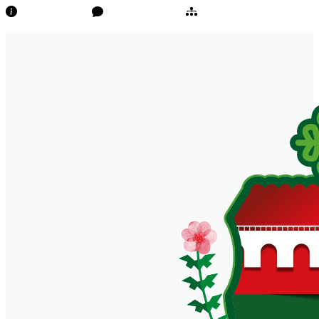
Transparência
Ouvidoria/E-Sic
Mapa do Site