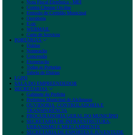
Nota Fiscal Eletrônica - MEI
Contra Cheque On-line
Emissão de Certidão Municipal
Ouvidoria
E-sic
WEBMAIL
Carta de Serviços
PORTARIAS
Diárias
Nomeação
Concessão
Exoneração
Todas as Portarias
Tabela de Diárias
LGPD
SALA DO EMPREENDEDOR
SECRETARIAS
Gabinete da Prefeita
Prefeitura Municipal de Alcântaras
OUVIDORIA, CONTROLADORIA E
TRANSPARÊNCIA
PROCURADORIA GERAL DO MUNICÍPIO
SECRETARIA DE INFRAESTRUTURA,
URBANISMO E MEIO AMBIENTE
SECRETARIA DE ESPORTES E JUVENTUDE