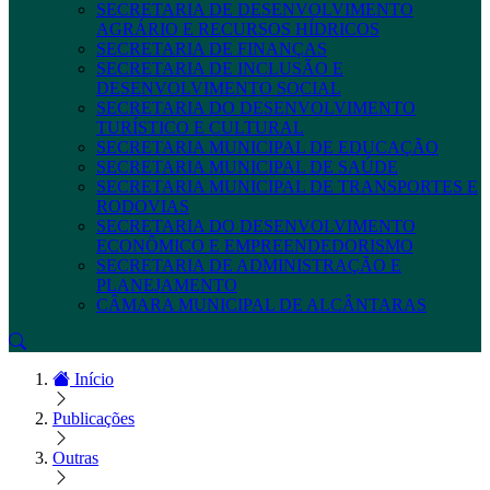
SECRETARIA DE DESENVOLVIMENTO
AGRÁRIO E RECURSOS HÍDRICOS
SECRETARIA DE FINANÇAS
SECRETARIA DE INCLUSÃO E
DESENVOLVIMENTO SOCIAL
SECRETARIA DO DESENVOLVIMENTO
TURÍSTICO E CULTURAL
SECRETARIA MUNICIPAL DE EDUCAÇÃO
SECRETARIA MUNICIPAL DE SAÚDE
SECRETARIA MUNICIPAL DE TRANSPORTES E
RODOVIAS
SECRETARIA DO DESENVOLVIMENTO
ECONÔMICO E EMPREENDEDORISMO
SECRETARIA DE ADMINISTRAÇÃO E
PLANEJAMENTO
CÂMARA MUNICIPAL DE ALCÂNTARAS
Início
Publicações
Outras