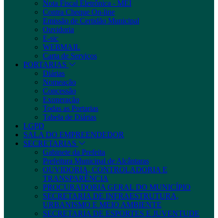
Nota Fiscal Eletrônica - MEI
Contra Cheque On-line
Emissão de Certidão Municipal
Ouvidoria
E-sic
WEBMAIL
Carta de Serviços
PORTARIAS
Diárias
Nomeação
Concessão
Exoneração
Todas as Portarias
Tabela de Diárias
LGPD
SALA DO EMPREENDEDOR
SECRETARIAS
Gabinete da Prefeita
Prefeitura Municipal de Alcântaras
OUVIDORIA, CONTROLADORIA E
TRANSPARÊNCIA
PROCURADORIA GERAL DO MUNICÍPIO
SECRETARIA DE INFRAESTRUTURA,
URBANISMO E MEIO AMBIENTE
SECRETARIA DE ESPORTES E JUVENTUDE