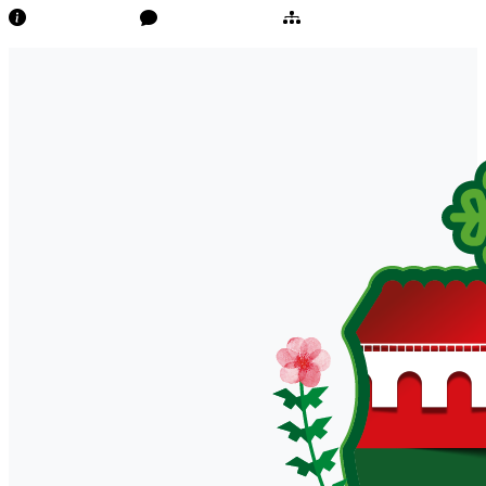
Transparência
Ouvidoria/E-Sic
Mapa do Site