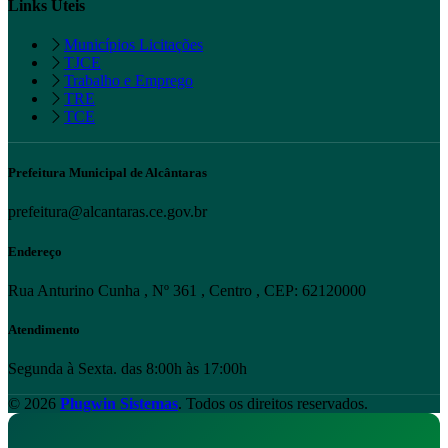
Links Úteis
Municípios Licitações
TJCE
Trabalho e Emprego
TRE
TCE
Prefeitura Municipal de Alcântaras
prefeitura@alcantaras.ce.gov.br
Endereço
Rua Anturino Cunha , Nº 361 , Centro , CEP: 62120000
Atendimento
Segunda à Sexta. das 8:00h às 17:00h
© 2026
Plugwin Sistemas
. Todos os direitos reservados.