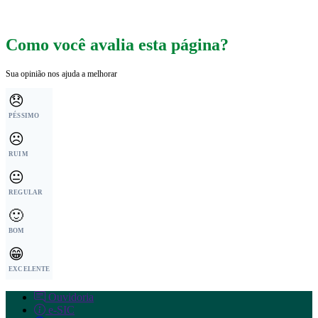
Como você avalia esta página?
Sua opinião nos ajuda a melhorar
😞
PÉSSIMO
☹️
RUIM
😐
REGULAR
🙂
BOM
😁
EXCELENTE
Ouvidoria
e-SIC