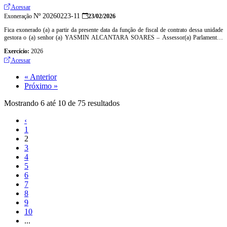
Acessar
Nº 20260223-11
Exoneração
23/02/2026
Fica exonerado (a) a partir da presente data da função de fiscal de contrato dessa unidade
gestora o (a) senhor (a) YASMIN ALCANTARA SOARES – Assessor(a) Parlamentar,
matricula nº 5900 - CPF: 087.606.923-59
Exercício:
2026
Acessar
« Anterior
Próximo »
Mostrando
6
até
10
de
75
resultados
‹
1
2
3
4
5
6
7
8
9
10
...