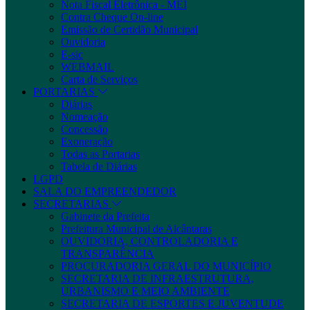
Nota Fiscal Eletrônica - MEI
Contra Cheque On-line
Emissão de Certidão Municipal
Ouvidoria
E-sic
WEBMAIL
Carta de Serviços
PORTARIAS
Diárias
Nomeação
Concessão
Exoneração
Todas as Portarias
Tabela de Diárias
LGPD
SALA DO EMPREENDEDOR
SECRETARIAS
Gabinete da Prefeita
Prefeitura Municipal de Alcântaras
OUVIDORIA, CONTROLADORIA E
TRANSPARÊNCIA
PROCURADORIA GERAL DO MUNICÍPIO
SECRETARIA DE INFRAESTRUTURA,
URBANISMO E MEIO AMBIENTE
SECRETARIA DE ESPORTES E JUVENTUDE