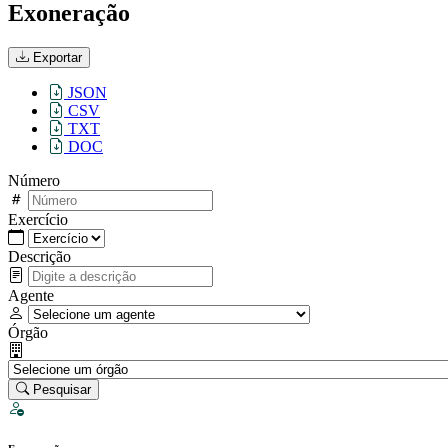
Exoneração
Exportar
JSON
CSV
TXT
DOC
Número
Exercício
Descrição
Agente
Órgão
Pesquisar