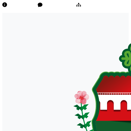
Transparência
Ouvidoria/E-Sic
Mapa do Site