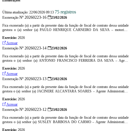
Exonerações
75 registros
Última atualização: 22/06/2026 09:13
Nº 20260223-16
Exoneração
23/02/2026
Fica exonerado (a) a partir da presente data da função de fiscal de contrato dessa unidade
gestora o (a) senhor (a) PAULO HENRIQUE CARNEIRO DA SILVA – motorista,
matricula nº 5418 – CPF: 066.714.553-25
Exercício:
2026
Acessar
Nº 20260223-14
Exoneração
23/02/2026
Fica exonerado (a) a partir da presente data da função de fiscal de contrato dessa unidade
gestora o (a) senhor (a) ANTONIO FRANCISCO FERREIRA DA SILVA – Agente
Administrativo, matricula nº 4584 - CPF: 055.467.253-70
Exercício:
2026
Acessar
Nº 20260223-13
Exoneração
23/02/2026
Fica exonerado (a) a partir da presente data da função de fiscal de contrato dessa unidade
gestora o (a) senhor (a) JACINERE ALCANTARA SOARES – Agente Administrativo,
matricula nº 4322 - CPF: 833.808.841-20
Exercício:
2026
Acessar
Nº 20260223-12
Exoneração
23/02/2026
Fica exonerado (a) a partir da presente data da função de fiscal de contrato dessa unidade
gestora o (a) senhor (a) SUSLEY BARBOSA DO CARMO – Agente Administrativo,
matricula nº 5636 - CPF: 071.978.553-73
Exercício:
2026