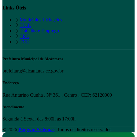
Links Úteis
Municípios Licitações
TJCE
Trabalho e Emprego
TRE
TCE
Prefeitura Municipal de Alcântaras
prefeitura@alcantaras.ce.gov.br
Endereço
Rua Anturino Cunha , Nº 361 , Centro , CEP: 62120000
Atendimento
Segunda à Sexta. das 8:00h às 17:00h
© 2026
Plugwin Sistemas
. Todos os direitos reservados.