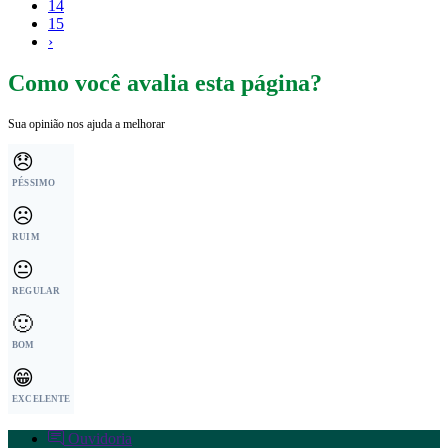
14
15
›
Como você avalia esta página?
Sua opinião nos ajuda a melhorar
😞
PÉSSIMO
☹️
RUIM
😐
REGULAR
🙂
BOM
😁
EXCELENTE
Ouvidoria