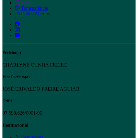
e-SIC
Transparência
Dados Abertos
Prefeito(a)
CHARLYNE CUNHA FREIRE
Vice Prefeito(a)
JOSÉ ERIVALDO FREIRE AGUIAR
CNPJ
07.598.626/0001-90
Institucional
Institucional