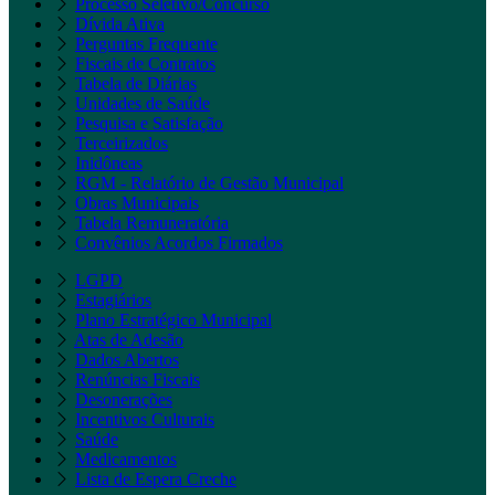
Processo Seletivo/Concurso
Dívida Ativa
Perguntas Frequente
Fiscais de Contratos
Tabela de Diárias
Unidades de Saúde
Pesquisa e Satisfação
Terceirizados
Inidôneas
RGM - Relatório de Gestão Municipal
Obras Municipais
Tabela Remuneratória
Convênios Acordos Firmados
LGPD
Estagiários
Plano Estratégico Municipal
Atas de Adesão
Dados Abertos
Renúncias Fiscais
Desonerações
Incentivos Culturais
Saúde
Medicamentos
Lista de Espera Creche