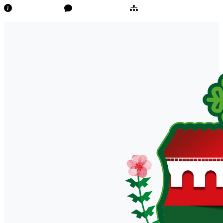
Transparência
Ouvidoria/E-Sic
Mapa do Site