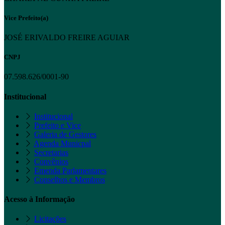
Vice Prefeito(a)
JOSÉ ERIVALDO FREIRE AGUIAR
CNPJ
07.598.626/0001-90
Institucional
Institucional
Prefeito e Vice
Galeria de Gestores
Agenda Municpal
Secretarias
Convênios
Emenda Parlamentares
Conselhos e Membros
Acesso à Informação
Licitações