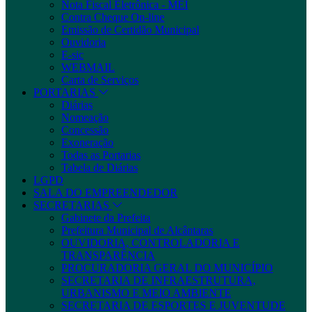
Nota Fiscal Eletrônica - MEI
Contra Cheque On-line
Emissão de Certidão Municipal
Ouvidoria
E-sic
WEBMAIL
Carta de Serviços
PORTARIAS
Diárias
Nomeação
Concessão
Exoneração
Todas as Portarias
Tabela de Diárias
LGPD
SALA DO EMPREENDEDOR
SECRETARIAS
Gabinete da Prefeita
Prefeitura Municipal de Alcântaras
OUVIDORIA, CONTROLADORIA E
TRANSPARÊNCIA
PROCURADORIA GERAL DO MUNICÍPIO
SECRETARIA DE INFRAESTRUTURA,
URBANISMO E MEIO AMBIENTE
SECRETARIA DE ESPORTES E JUVENTUDE