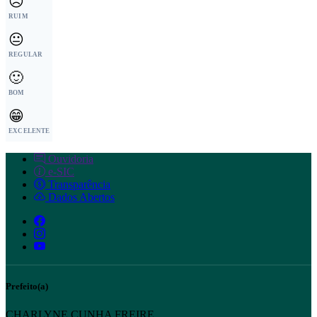
☹️
RUIM
😐
REGULAR
🙂
BOM
😁
EXCELENTE
Ouvidoria
e-SIC
Transparência
Dados Abertos
Prefeito(a)
CHARLYNE CUNHA FREIRE