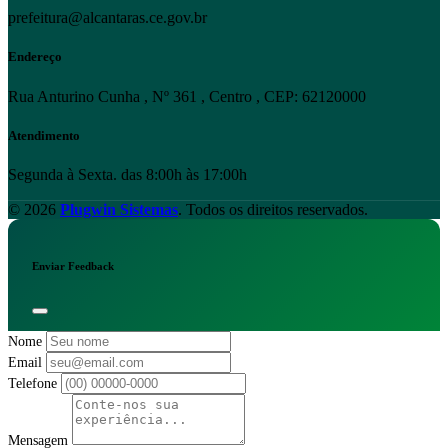
prefeitura@alcantaras.ce.gov.br
Endereço
Rua Anturino Cunha , Nº 361 , Centro , CEP: 62120000
Atendimento
Segunda à Sexta. das 8:00h às 17:00h
© 2026
Plugwin Sistemas
. Todos os direitos reservados.
Enviar Feedback
Nome
Email
Telefone
Mensagem