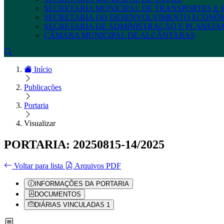
SECRETARIA MUNICIPAL DE TRANSPORTES E
SECRETARIA DO DESENVOLVIMENTO ECONÔ
SECRETARIA DE ADMINISTRAÇÃO E PLANEJ
CÂMARA MUNICIPAL DE ALCÂNTARAS
Início
Publicações
Portaria
Visualizar
PORTARIA: 20250815-14/2025
Voltar para lista
Arquivos PDF
INFORMAÇÕES DA PORTARIA
DOCUMENTOS
DIÁRIAS VINCULADAS
1