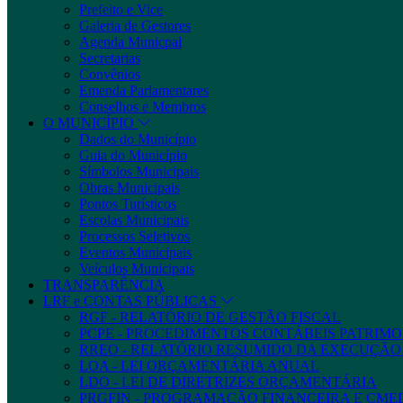
Prefeito e Vice
Galeria de Gestores
Agenda Municpal
Secretarias
Convênios
Emenda Parlamentares
Conselhos e Membros
O MUNICÍPIO
Dados do Município
Guia do Município
Símbolos Municipais
Obras Municipais
Pontos Turísticos
Escolas Municipais
Processos Seletivos
Eventos Municipais
Veículos Municipais
TRANSPARÊNCIA
LRF e CONTAS PÚBLICAS
RGF - RELATÓRIO DE GESTÃO FISCAL
PCPE - PROCEDIMENTOS CONTÁBEIS PATRIMON
RREO - RELATÓRIO RESUMIDO DA EXECUÇÃ
LOA - LEI ORÇAMENTÁRIA ANUAL
LDO - LEI DE DIRETRIZES ORÇAMENTÁRIA
PRGFIN - PROGRAMAÇÃO FINANCEIRA E CM