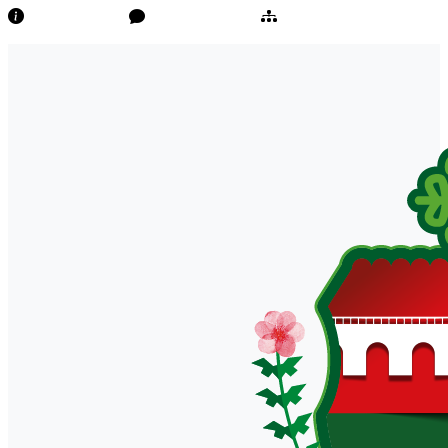
Transparência
Ouvidoria/E-Sic
Mapa do Site