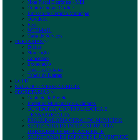
Nota Fiscal Eletrônica - MEI
Contra Cheque On-line
Emissão de Certidão Municipal
Ouvidoria
E-sic
WEBMAIL
Carta de Serviços
PORTARIAS
Diárias
Nomeação
Concessão
Exoneração
Todas as Portarias
Tabela de Diárias
LGPD
SALA DO EMPREENDEDOR
SECRETARIAS
Gabinete da Prefeita
Prefeitura Municipal de Alcântaras
OUVIDORIA, CONTROLADORIA E
TRANSPARÊNCIA
PROCURADORIA GERAL DO MUNICÍPIO
SECRETARIA DE INFRAESTRUTURA,
URBANISMO E MEIO AMBIENTE
SECRETARIA DE ESPORTES E JUVENTUDE