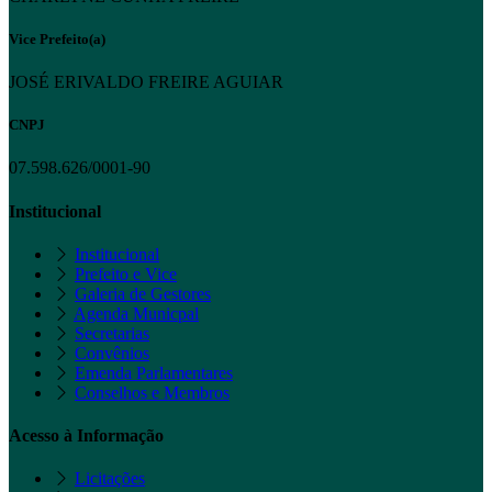
Vice Prefeito(a)
JOSÉ ERIVALDO FREIRE AGUIAR
CNPJ
07.598.626/0001-90
Institucional
Institucional
Prefeito e Vice
Galeria de Gestores
Agenda Municpal
Secretarias
Convênios
Emenda Parlamentares
Conselhos e Membros
Acesso à Informação
Licitações