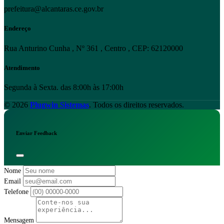
prefeitura@alcantaras.ce.gov.br
Endereço
Rua Anturino Cunha , Nº 361 , Centro , CEP: 62120000
Atendimento
Segunda à Sexta. das 8:00h às 17:00h
© 2026
Plugwin Sistemas
. Todos os direitos reservados.
Enviar Feedback
Nome
Email
Telefone
Mensagem