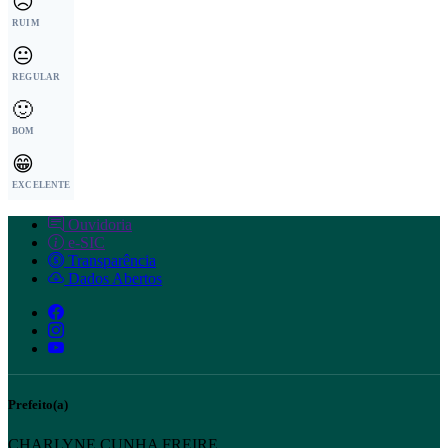
☹️
RUIM
😐
REGULAR
🙂
BOM
😁
EXCELENTE
Ouvidoria
e-SIC
Transparência
Dados Abertos
Prefeito(a)
CHARLYNE CUNHA FREIRE