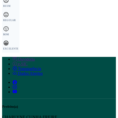
☹️
RUIM
😐
REGULAR
🙂
BOM
😁
EXCELENTE
Ouvidoria
e-SIC
Transparência
Dados Abertos
Prefeito(a)
CHARLYNE CUNHA FREIRE