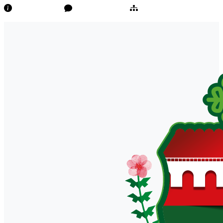
Transparência
Ouvidoria/E-Sic
Mapa do Site