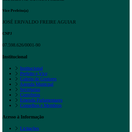
Vice Prefeito(a)
JOSÉ ERIVALDO FREIRE AGUIAR
CNPJ
07.598.626/0001-90
Institucional
Institucional
Prefeito e Vice
Galeria de Gestores
Agenda Municpal
Secretarias
Convênios
Emenda Parlamentares
Conselhos e Membros
Acesso à Informação
Licitações