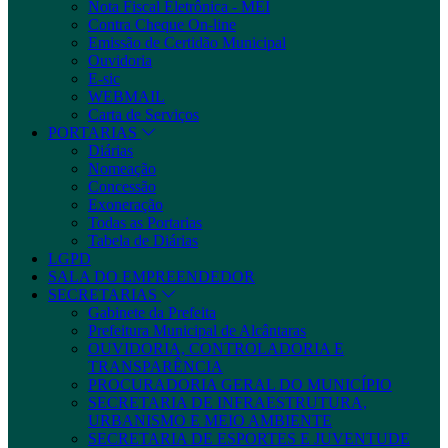
Nota Fiscal Eletrônica - MEI
Contra Cheque On-line
Emissão de Certidão Municipal
Ouvidoria
E-sic
WEBMAIL
Carta de Serviços
PORTARIAS
Diárias
Nomeação
Concessão
Exoneração
Todas as Portarias
Tabela de Diárias
LGPD
SALA DO EMPREENDEDOR
SECRETARIAS
Gabinete da Prefeita
Prefeitura Municipal de Alcântaras
OUVIDORIA, CONTROLADORIA E
TRANSPARÊNCIA
PROCURADORIA GERAL DO MUNICÍPIO
SECRETARIA DE INFRAESTRUTURA,
URBANISMO E MEIO AMBIENTE
SECRETARIA DE ESPORTES E JUVENTUDE