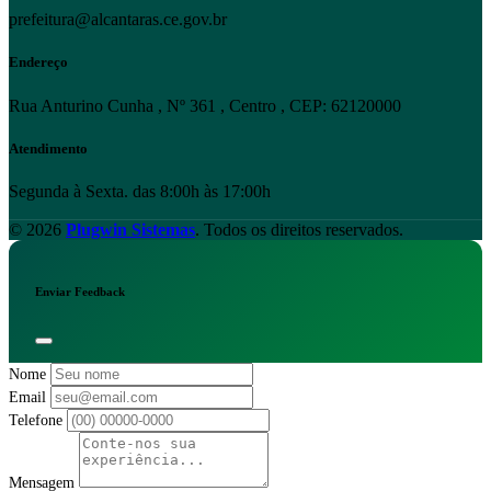
prefeitura@alcantaras.ce.gov.br
Endereço
Rua Anturino Cunha , Nº 361 , Centro , CEP: 62120000
Atendimento
Segunda à Sexta. das 8:00h às 17:00h
© 2026
Plugwin Sistemas
. Todos os direitos reservados.
Enviar Feedback
Nome
Email
Telefone
Mensagem