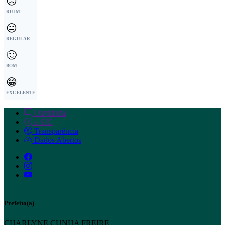
☹️
RUIM
😐
REGULAR
🙂
BOM
😁
EXCELENTE
Ouvidoria
e-SIC
Transparência
Dados Abertos
Prefeito(a)
CHARLYNE CUNHA FREIRE