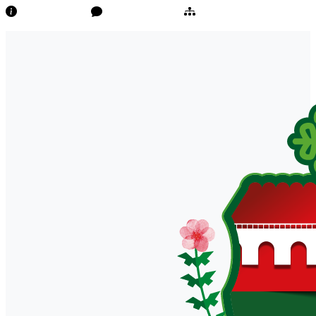
Transparência
Ouvidoria/E-Sic
Mapa do Site