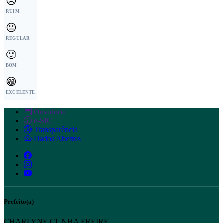
☹️
RUIM
😐
REGULAR
🙂
BOM
😁
EXCELENTE
Ouvidoria
e-SIC
Transparência
Dados Abertos
Prefeito(a)
CHARLYNE CUNHA FREIRE