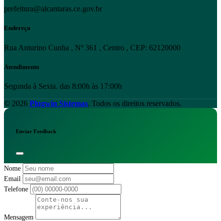
prefeitura@alcantaras.ce.gov.br
Endereço
Rua Anturino Cunha , Nº 361 , Centro , CEP: 62120000
Atendimento
Segunda à Sexta. das 8:00h às 17:00h
© 2026
Plugwin Sistemas
. Todos os direitos reservados.
Enviar Feedback
Nome
Email
Telefone
Mensagem