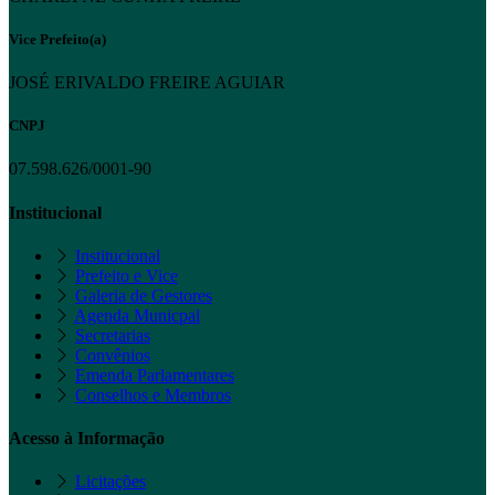
Vice Prefeito(a)
JOSÉ ERIVALDO FREIRE AGUIAR
CNPJ
07.598.626/0001-90
Institucional
Institucional
Prefeito e Vice
Galeria de Gestores
Agenda Municpal
Secretarias
Convênios
Emenda Parlamentares
Conselhos e Membros
Acesso à Informação
Licitações