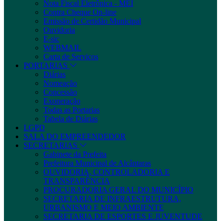
Nota Fiscal Eletrônica - MEI
Contra Cheque On-line
Emissão de Certidão Municipal
Ouvidoria
E-sic
WEBMAIL
Carta de Serviços
PORTARIAS
Diárias
Nomeação
Concessão
Exoneração
Todas as Portarias
Tabela de Diárias
LGPD
SALA DO EMPREENDEDOR
SECRETARIAS
Gabinete da Prefeita
Prefeitura Municipal de Alcântaras
OUVIDORIA, CONTROLADORIA E
TRANSPARÊNCIA
PROCURADORIA GERAL DO MUNICÍPIO
SECRETARIA DE INFRAESTRUTURA,
URBANISMO E MEIO AMBIENTE
SECRETARIA DE ESPORTES E JUVENTUDE