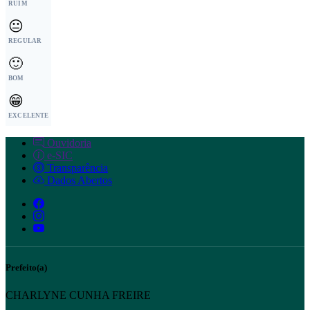
RUIM
😐
REGULAR
🙂
BOM
😁
EXCELENTE
Ouvidoria
e-SIC
Transparência
Dados Abertos
Prefeito(a)
CHARLYNE CUNHA FREIRE