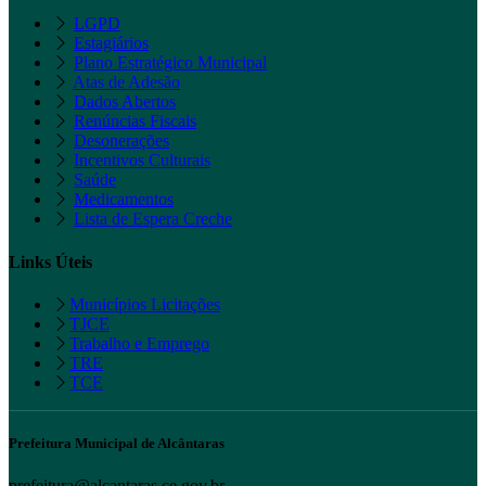
LGPD
Estagiários
Plano Estratégico Municipal
Atas de Adesão
Dados Abertos
Renúncias Fiscais
Desonerações
Incentivos Culturais
Saúde
Medicamentos
Lista de Espera Creche
Links Úteis
Municípios Licitações
TJCE
Trabalho e Emprego
TRE
TCE
Prefeitura Municipal de Alcântaras
prefeitura@alcantaras.ce.gov.br