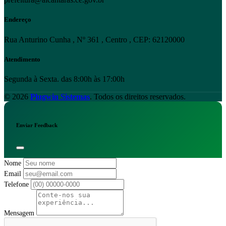
Endereço
Rua Anturino Cunha , Nº 361 , Centro , CEP: 62120000
Atendimento
Segunda à Sexta. das 8:00h às 17:00h
© 2026
Plugwin Sistemas
. Todos os direitos reservados.
Enviar Feedback
Nome
Email
Telefone
Mensagem