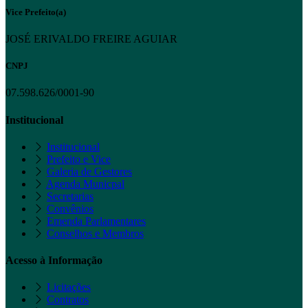
Vice Prefeito(a)
JOSÉ ERIVALDO FREIRE AGUIAR
CNPJ
07.598.626/0001-90
Institucional
Institucional
Prefeito e Vice
Galeria de Gestores
Agenda Municpal
Secretarias
Convênios
Emenda Parlamentares
Conselhos e Membros
Acesso à Informação
Licitações
Contratos