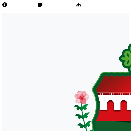
Transparência
Ouvidoria/E-Sic
Mapa do Site