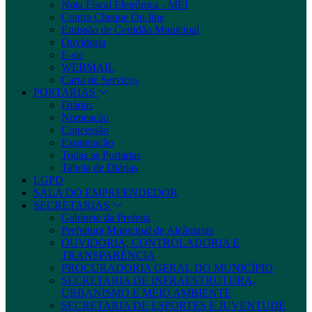
Nota Fiscal Eletrônica - MEI
Contra Cheque On-line
Emissão de Certidão Municipal
Ouvidoria
E-sic
WEBMAIL
Carta de Serviços
PORTARIAS
Diárias
Nomeação
Concessão
Exoneração
Todas as Portarias
Tabela de Diárias
LGPD
SALA DO EMPREENDEDOR
SECRETARIAS
Gabinete da Prefeita
Prefeitura Municipal de Alcântaras
OUVIDORIA, CONTROLADORIA E
TRANSPARÊNCIA
PROCURADORIA GERAL DO MUNICÍPIO
SECRETARIA DE INFRAESTRUTURA,
URBANISMO E MEIO AMBIENTE
SECRETARIA DE ESPORTES E JUVENTUDE