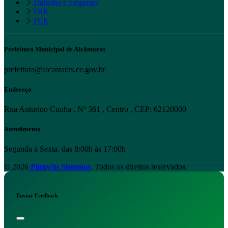
Trabalho e Emprego
TRE
TCE
Prefeitura Municipal de Alcântaras
prefeitura@alcantaras.ce.gov.br
Endereço
Rua Anturino Cunha , Nº 361 , Centro , CEP: 62120000
Atendimento
Segunda à Sexta. das 8:00h às 17:00h
© 2026
Plugwin Sistemas
. Todos os direitos reservados.
Enviar Feedback