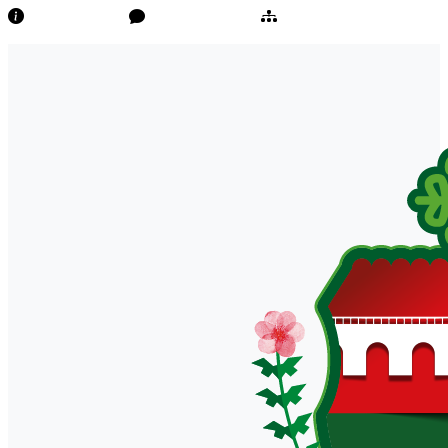
Transparência
Ouvidoria/E-Sic
Mapa do Site