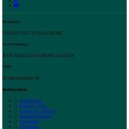
Prefeito(a)
CHARLYNE CUNHA FREIRE
Vice Prefeito(a)
JOSÉ ERIVALDO FREIRE AGUIAR
CNPJ
07.598.626/0001-90
Institucional
Institucional
Prefeito e Vice
Galeria de Gestores
Agenda Municpal
Secretarias
Convênios