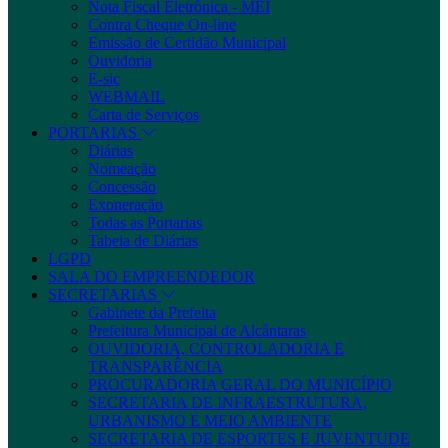
Nota Fiscal Eletrônica - MEI
Contra Cheque On-line
Emissão de Certidão Municipal
Ouvidoria
E-sic
WEBMAIL
Carta de Serviços
PORTARIAS
Diárias
Nomeação
Concessão
Exoneração
Todas as Portarias
Tabela de Diárias
LGPD
SALA DO EMPREENDEDOR
SECRETARIAS
Gabinete da Prefeita
Prefeitura Municipal de Alcântaras
OUVIDORIA, CONTROLADORIA E
TRANSPARÊNCIA
PROCURADORIA GERAL DO MUNICÍPIO
SECRETARIA DE INFRAESTRUTURA,
URBANISMO E MEIO AMBIENTE
SECRETARIA DE ESPORTES E JUVENTUDE