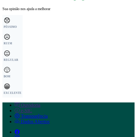
Sua opinião nos ajuda a melhorar
😞
PÉSSIMO
☹️
RUIM
😐
REGULAR
🙂
BOM
😁
EXCELENTE
Ouvidoria
e-SIC
Transparência
Dados Abertos