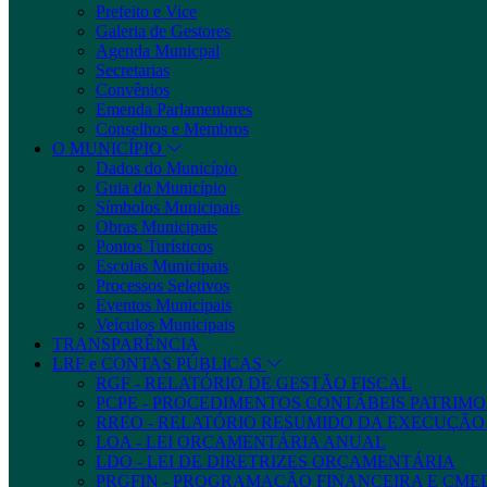
Prefeito e Vice
Galeria de Gestores
Agenda Municpal
Secretarias
Convênios
Emenda Parlamentares
Conselhos e Membros
O MUNICÍPIO
Dados do Município
Guia do Município
Símbolos Municipais
Obras Municipais
Pontos Turísticos
Escolas Municipais
Processos Seletivos
Eventos Municipais
Veículos Municipais
TRANSPARÊNCIA
LRF e CONTAS PÚBLICAS
RGF - RELATÓRIO DE GESTÃO FISCAL
PCPE - PROCEDIMENTOS CONTÁBEIS PATRIMON
RREO - RELATÓRIO RESUMIDO DA EXECUÇÃ
LOA - LEI ORÇAMENTÁRIA ANUAL
LDO - LEI DE DIRETRIZES ORÇAMENTÁRIA
PRGFIN - PROGRAMAÇÃO FINANCEIRA E CM