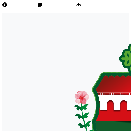
Transparência
Ouvidoria/E-Sic
Mapa do Site