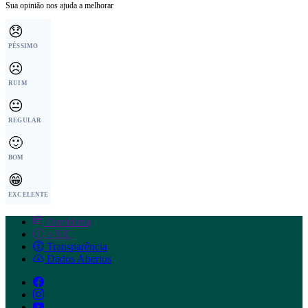
Sua opinião nos ajuda a melhorar
😞
PÉSSIMO
☹️
RUIM
😐
REGULAR
🙂
BOM
😁
EXCELENTE
Ouvidoria
e-SIC
Transparência
Dados Abertos