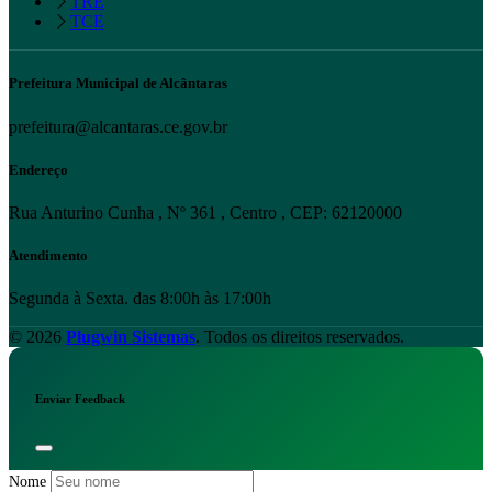
TRE
TCE
Prefeitura Municipal de Alcântaras
prefeitura@alcantaras.ce.gov.br
Endereço
Rua Anturino Cunha , Nº 361 , Centro , CEP: 62120000
Atendimento
Segunda à Sexta. das 8:00h às 17:00h
© 2026
Plugwin Sistemas
. Todos os direitos reservados.
Enviar Feedback
Nome