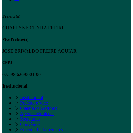
Prefeito(a)
CHARLYNE CUNHA FREIRE
Vice Prefeito(a)
JOSÉ ERIVALDO FREIRE AGUIAR
CNPJ
07.598.626/0001-90
Institucional
Institucional
Prefeito e Vice
Galeria de Gestores
Agenda Municpal
Secretarias
Convênios
Emenda Parlamentares