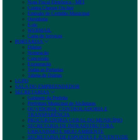
Nota Fiscal Eletrônica - MEI
Contra Cheque On-line
Emissão de Certidão Municipal
Ouvidoria
E-sic
WEBMAIL
Carta de Serviços
PORTARIAS
Diárias
Nomeação
Concessão
Exoneração
Todas as Portarias
Tabela de Diárias
LGPD
SALA DO EMPREENDEDOR
SECRETARIAS
Gabinete da Prefeita
Prefeitura Municipal de Alcântaras
OUVIDORIA, CONTROLADORIA E
TRANSPARÊNCIA
PROCURADORIA GERAL DO MUNICÍPIO
SECRETARIA DE INFRAESTRUTURA,
URBANISMO E MEIO AMBIENTE
SECRETARIA DE ESPORTES E JUVENTUDE