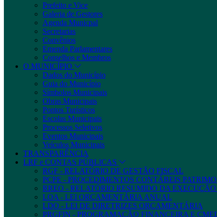
Prefeito e Vice
Galeria de Gestores
Agenda Municpal
Secretarias
Convênios
Emenda Parlamentares
Conselhos e Membros
O MUNICÍPIO
Dados do Município
Guia do Município
Símbolos Municipais
Obras Municipais
Pontos Turísticos
Escolas Municipais
Processos Seletivos
Eventos Municipais
Veículos Municipais
TRANSPARÊNCIA
LRF e CONTAS PÚBLICAS
RGF - RELATÓRIO DE GESTÃO FISCAL
PCPE - PROCEDIMENTOS CONTÁBEIS PATRIMON
RREO - RELATÓRIO RESUMIDO DA EXECUÇÃ
LOA - LEI ORÇAMENTÁRIA ANUAL
LDO - LEI DE DIRETRIZES ORÇAMENTÁRIA
PRGFIN - PROGRAMAÇÃO FINANCEIRA E CM