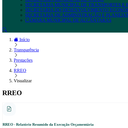
SECRETARIA MUNICIPAL DE TRANSPORTES E
SECRETARIA DO DESENVOLVIMENTO ECONÔ
SECRETARIA DE ADMINISTRAÇÃO E PLANEJ
CÂMARA MUNICIPAL DE ALCÂNTARAS
Início
Transparência
Prestações
RREO
Visualizar
RREO
RREO - Relatório Resumido da Execução Orçamentária