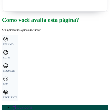
Como você avalia esta página?
Sua opinião nos ajuda a melhorar
😞
PÉSSIMO
☹️
RUIM
😐
REGULAR
🙂
BOM
😁
EXCELENTE
Ouvidoria