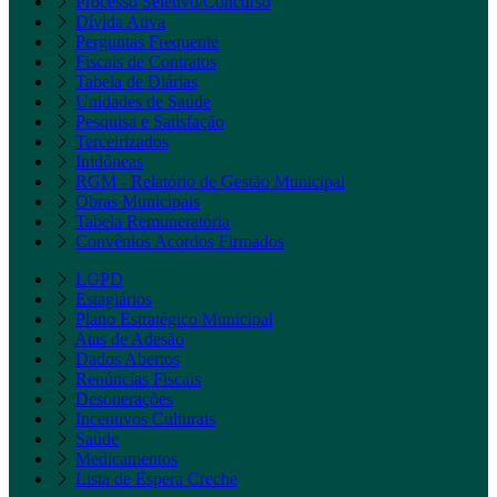
Processo Seletivo/Concurso
Dívida Ativa
Perguntas Frequente
Fiscais de Contratos
Tabela de Diárias
Unidades de Saúde
Pesquisa e Satisfação
Terceirizados
Inidôneas
RGM - Relatório de Gestão Municipal
Obras Municipais
Tabela Remuneratória
Convênios Acordos Firmados
LGPD
Estagiários
Plano Estratégico Municipal
Atas de Adesão
Dados Abertos
Renúncias Fiscais
Desonerações
Incentivos Culturais
Saúde
Medicamentos
Lista de Espera Creche