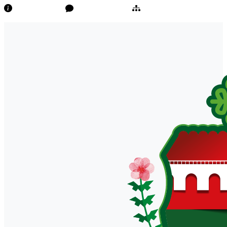
Transparência
Ouvidoria/E-Sic
Mapa do Site