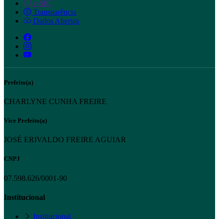
e-SIC
Transparência
Dados Abertos
Prefeito(a)
CHARLYNE CUNHA FREIRE
Vice Prefeito(a)
JOSÉ ERIVALDO FREIRE AGUIAR
CNPJ
07.598.626/0001-90
Institucional
Institucional