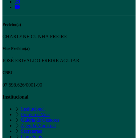
Prefeito(a)
CHARLYNE CUNHA FREIRE
Vice Prefeito(a)
JOSÉ ERIVALDO FREIRE AGUIAR
CNPJ
07.598.626/0001-90
Institucional
Institucional
Prefeito e Vice
Galeria de Gestores
Agenda Municpal
Secretarias
Convênios