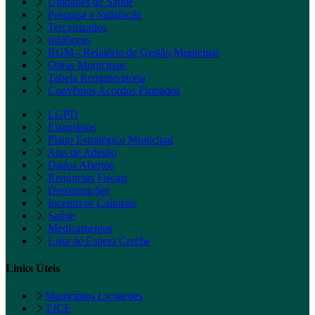
Unidades de Saúde
Pesquisa e Satisfação
Terceirizados
Inidôneas
RGM - Relatório de Gestão Municipal
Obras Municipais
Tabela Remuneratória
Convênios Acordos Firmados
LGPD
Estagiários
Plano Estratégico Municipal
Atas de Adesão
Dados Abertos
Renúncias Fiscais
Desonerações
Incentivos Culturais
Saúde
Medicamentos
Lista de Espera Creche
Links Úteis
Municípios Licitações
TJCE