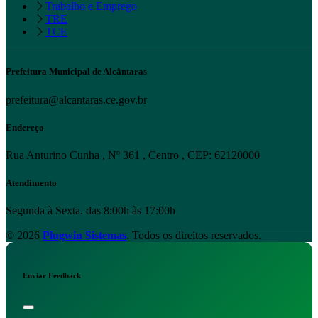
Trabalho e Emprego
TRE
TCE
Prefeitura Municipal de Alcântaras
prefeitura@alcantaras.ce.gov.br
Endereço
Rua Anturino Cunha , Nº 361 , Centro , CEP: 62120000
Atendimento
Segunda à Sexta. das 8:00h às 17:00h
© 2026
Plugwin Sistemas
. Todos os direitos reservados.
Enviar Feedback