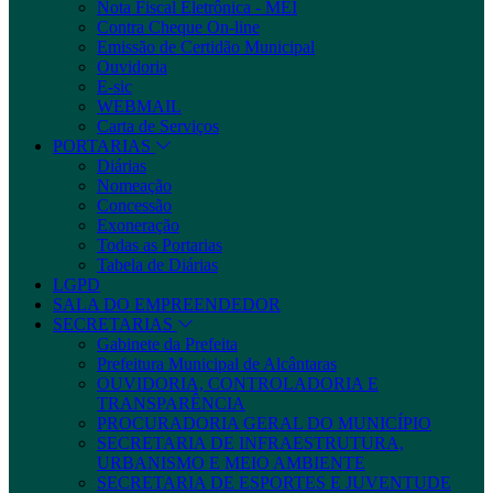
Nota Fiscal Eletrônica - MEI
Contra Cheque On-line
Emissão de Certidão Municipal
Ouvidoria
E-sic
WEBMAIL
Carta de Serviços
PORTARIAS
Diárias
Nomeação
Concessão
Exoneração
Todas as Portarias
Tabela de Diárias
LGPD
SALA DO EMPREENDEDOR
SECRETARIAS
Gabinete da Prefeita
Prefeitura Municipal de Alcântaras
OUVIDORIA, CONTROLADORIA E
TRANSPARÊNCIA
PROCURADORIA GERAL DO MUNICÍPIO
SECRETARIA DE INFRAESTRUTURA,
URBANISMO E MEIO AMBIENTE
SECRETARIA DE ESPORTES E JUVENTUDE