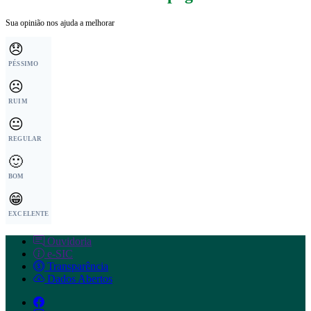
Sua opinião nos ajuda a melhorar
😞
PÉSSIMO
☹️
RUIM
😐
REGULAR
🙂
BOM
😁
EXCELENTE
Ouvidoria
e-SIC
Transparência
Dados Abertos