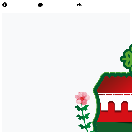
Transparência
Ouvidoria/E-Sic
Mapa do Site