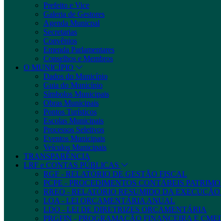
Prefeito e Vice
Galeria de Gestores
Agenda Municpal
Secretarias
Convênios
Emenda Parlamentares
Conselhos e Membros
O MUNICÍPIO
Dados do Município
Guia do Município
Símbolos Municipais
Obras Municipais
Pontos Turísticos
Escolas Municipais
Processos Seletivos
Eventos Municipais
Veículos Municipais
TRANSPARÊNCIA
LRF e CONTAS PÚBLICAS
RGF - RELATÓRIO DE GESTÃO FISCAL
PCPE - PROCEDIMENTOS CONTÁBEIS PATRIMON
RREO - RELATÓRIO RESUMIDO DA EXECUÇÃ
LOA - LEI ORÇAMENTÁRIA ANUAL
LDO - LEI DE DIRETRIZES ORÇAMENTÁRIA
PRGFIN - PROGRAMAÇÃO FINANCEIRA E CM