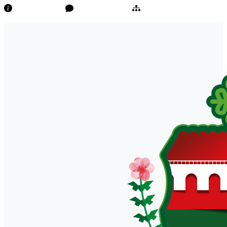
Transparência
Ouvidoria/E-Sic
Mapa do Site