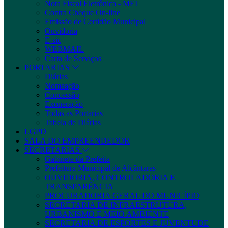
Nota Fiscal Eletrônica - MEI
Contra Cheque On-line
Emissão de Certidão Municipal
Ouvidoria
E-sic
WEBMAIL
Carta de Serviços
PORTARIAS
Diárias
Nomeação
Concessão
Exoneração
Todas as Portarias
Tabela de Diárias
LGPD
SALA DO EMPREENDEDOR
SECRETARIAS
Gabinete da Prefeita
Prefeitura Municipal de Alcântaras
OUVIDORIA, CONTROLADORIA E
TRANSPARÊNCIA
PROCURADORIA GERAL DO MUNICÍPIO
SECRETARIA DE INFRAESTRUTURA,
URBANISMO E MEIO AMBIENTE
SECRETARIA DE ESPORTES E JUVENTUDE