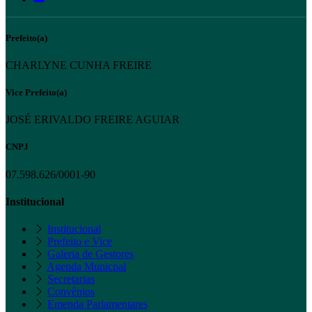
Prefeito(a)
CHARLYNE CUNHA FREIRE
Vice Prefeito(a)
JOSÉ ERIVALDO FREIRE AGUIAR
CNPJ
07.598.626/0001-90
Institucional
Institucional
Prefeito e Vice
Galeria de Gestores
Agenda Municpal
Secretarias
Convênios
Emenda Parlamentares