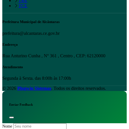
TRE
TCE
Prefeitura Municipal de Alcântaras
prefeitura@alcantaras.ce.gov.br
Endereço
Rua Anturino Cunha , Nº 361 , Centro , CEP: 62120000
Atendimento
Segunda à Sexta. das 8:00h às 17:00h
© 2026
Plugwin Sistemas
. Todos os direitos reservados.
Enviar Feedback
Nome