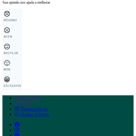
Sua opinião nos ajuda a melhorar
😞
PÉSSIMO
☹️
RUIM
😐
REGULAR
🙂
BOM
😁
EXCELENTE
Ouvidoria
e-SIC
Transparência
Dados Abertos