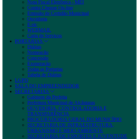
Nota Fiscal Eletrônica - MEI
Contra Cheque On-line
Emissão de Certidão Municipal
Ouvidoria
E-sic
WEBMAIL
Carta de Serviços
PORTARIAS
Diárias
Nomeação
Concessão
Exoneração
Todas as Portarias
Tabela de Diárias
LGPD
SALA DO EMPREENDEDOR
SECRETARIAS
Gabinete da Prefeita
Prefeitura Municipal de Alcântaras
OUVIDORIA, CONTROLADORIA E
TRANSPARÊNCIA
PROCURADORIA GERAL DO MUNICÍPIO
SECRETARIA DE INFRAESTRUTURA,
URBANISMO E MEIO AMBIENTE
SECRETARIA DE ESPORTES E JUVENTUDE