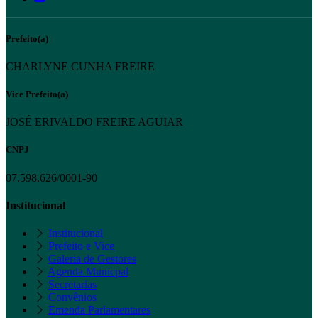
Prefeito(a)
CHARLYNE CUNHA FREIRE
Vice Prefeito(a)
JOSÉ ERIVALDO FREIRE AGUIAR
CNPJ
07.598.626/0001-90
Institucional
Institucional
Prefeito e Vice
Galeria de Gestores
Agenda Municpal
Secretarias
Convênios
Emenda Parlamentares