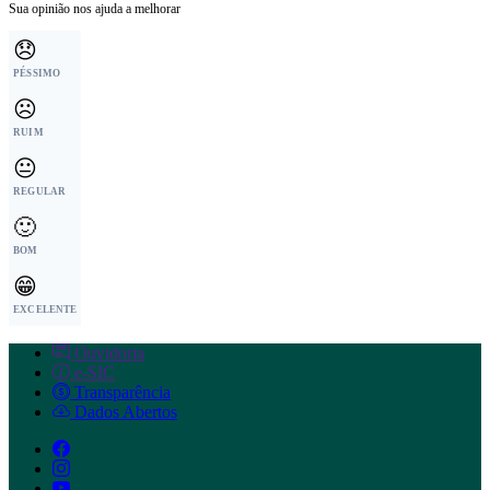
Sua opinião nos ajuda a melhorar
😞
PÉSSIMO
☹️
RUIM
😐
REGULAR
🙂
BOM
😁
EXCELENTE
Ouvidoria
e-SIC
Transparência
Dados Abertos