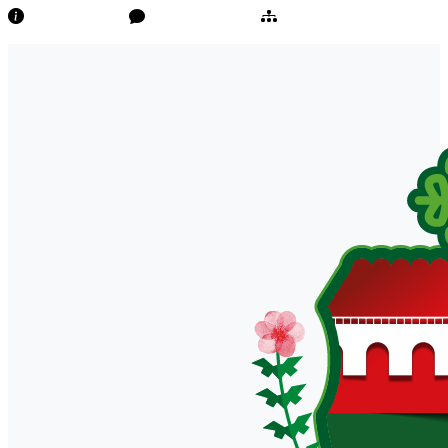
Transparência
Ouvidoria/E-Sic
Mapa do Site