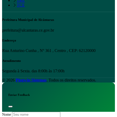
TRE
TCE
Prefeitura Municipal de Alcântaras
prefeitura@alcantaras.ce.gov.br
Endereço
Rua Anturino Cunha , Nº 361 , Centro , CEP: 62120000
Atendimento
Segunda à Sexta. das 8:00h às 17:00h
© 2026
Plugwin Sistemas
. Todos os direitos reservados.
Enviar Feedback
Nome