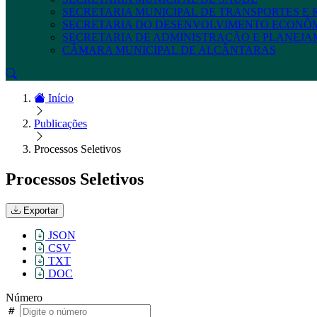
SECRETARIA MUNICIPAL DE TRANSPORTES E
SECRETARIA DO DESENVOLVIMENTO ECONÔ
SECRETARIA DE ADMINISTRAÇÃO E PLANEJ
CÂMARA MUNICIPAL DE ALCÂNTARAS
Início
Publicações
Processos Seletivos
Processos Seletivos
Exportar
JSON
CSV
TXT
DOC
Número