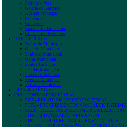
Prefeito e Vice
Galeria de Gestores
Agenda Municpal
Secretarias
Convênios
Emenda Parlamentares
Conselhos e Membros
O MUNICÍPIO
Dados do Município
Guia do Município
Símbolos Municipais
Obras Municipais
Pontos Turísticos
Escolas Municipais
Processos Seletivos
Eventos Municipais
Veículos Municipais
TRANSPARÊNCIA
LRF e CONTAS PÚBLICAS
RGF - RELATÓRIO DE GESTÃO FISCAL
PCPE - PROCEDIMENTOS CONTÁBEIS PATRIMON
RREO - RELATÓRIO RESUMIDO DA EXECUÇÃ
LOA - LEI ORÇAMENTÁRIA ANUAL
LDO - LEI DE DIRETRIZES ORÇAMENTÁRIA
PRGFIN - PROGRAMAÇÃO FINANCEIRA E CM