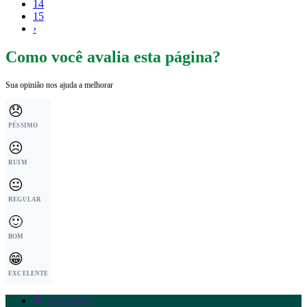
14
15
›
Como você avalia esta página?
Sua opinião nos ajuda a melhorar
😞
PÉSSIMO
☹️
RUIM
😐
REGULAR
🙂
BOM
😁
EXCELENTE
Ouvidoria