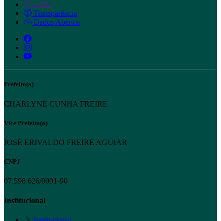
e-SIC
Transparência
Dados Abertos
Prefeito(a)
CHARLYNE CUNHA FREIRE
Vice Prefeito(a)
JOSÉ ERIVALDO FREIRE AGUIAR
CNPJ
07.598.626/0001-90
Institucional
Institucional