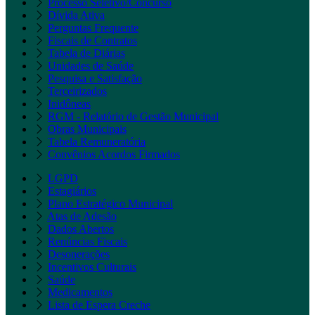
Processo Seletivo/Concurso
Dívida Ativa
Perguntas Frequente
Fiscais de Contratos
Tabela de Diárias
Unidades de Saúde
Pesquisa e Satisfação
Terceirizados
Inidôneas
RGM - Relatório de Gestão Municipal
Obras Municipais
Tabela Remuneratória
Convênios Acordos Firmados
LGPD
Estagiários
Plano Estratégico Municipal
Atas de Adesão
Dados Abertos
Renúncias Fiscais
Desonerações
Incentivos Culturais
Saúde
Medicamentos
Lista de Espera Creche