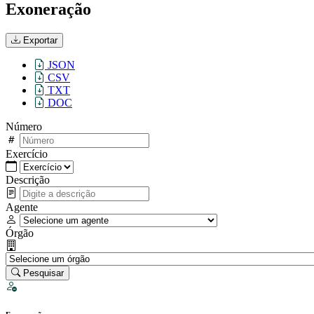
Exoneração
Exportar
JSON
CSV
TXT
DOC
Número
Exercício
Descrição
Agente
Órgão
Pesquisar