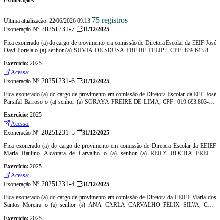
Exonerações
75 registros
Última atualização: 22/06/2026 09:13
Nº 20251231-7
Exoneração
31/12/2025
Fica exonerado (a) do cargo de provimento em comissão de Diretora Escolar da EEIF José
Davi Portela o (a) senhor (a) SILVIA DE SOUSA FREIRE FELIPE, CPF: 839.643.803-
00, Símbolo-DE
Exercício:
2025
Acessar
Nº 20251231-6
Exoneração
31/12/2025
Fica exonerado (a) do cargo de provimento em comissão de Diretora Escolar da EEF José
Parsifal Barroso o (a) senhor (a) SORAYA FREIRE DE LIMA, CPF: 019.693.803-14,
Símbolo-DE
Exercício:
2025
Acessar
Nº 20251231-5
Exoneração
31/12/2025
Fica exonerado (a) do cargo de provimento em comissão de Diretora Escolar da EEIEF
Maria Raulino Alcantara de Carvalho o (a) senhor (a) REILY ROCHA FREIRE
ALCANTARA, CPF: 770.173.663-87, Símbolo-DE.
Exercício:
2025
Acessar
Nº 20251231-4
Exoneração
31/12/2025
Fica exonerado (a) do cargo de provimento em comissão de Diretora da EEIEF Maria dos
Santos Moreira o (a) senhor (a) ANA CARLA CARVALHO FÉLIX SILVA, CPF:
894.536.703-91, Símbolo-DE.
Exercício:
2025