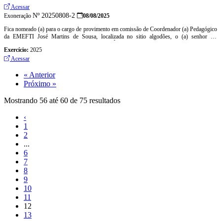
Acessar
Nº 20250808-2
Exoneração
08/08/2025
Fica nomeado (a) para o cargo de provimento em comissão de Coordenador (a) Pedagógico
da EMEFTI José Martins de Sousa, localizada no sitio algodões, o (a) senhor (a)
RAIMUNDO NONATO CARVALHO ALCÂNTARA, CPF: 888.763.733-49, Símbolo-
Exercício:
2025
CP.
Acessar
« Anterior
Próximo »
Mostrando
56
até
60
de
75
resultados
‹
1
2
...
6
7
8
9
10
11
12
13