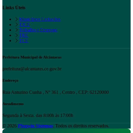
Links Úteis
Municípios Licitações
TJCE
Trabalho e Emprego
TRE
TCE
Prefeitura Municipal de Alcântaras
prefeitura@alcantaras.ce.gov.br
Endereço
Rua Anturino Cunha , Nº 361 , Centro , CEP: 62120000
Atendimento
Segunda à Sexta. das 8:00h às 17:00h
© 2026
Plugwin Sistemas
. Todos os direitos reservados.