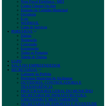
Nota Fiscal Eletrônica - MEI
Contra Cheque On-line
Emissão de Certidão Municipal
Ouvidoria
E-sic
WEBMAIL
Carta de Serviços
PORTARIAS
Diárias
Nomeação
Concessão
Exoneração
Todas as Portarias
Tabela de Diárias
LGPD
SALA DO EMPREENDEDOR
SECRETARIAS
Gabinete da Prefeita
Prefeitura Municipal de Alcântaras
OUVIDORIA, CONTROLADORIA E
TRANSPARÊNCIA
PROCURADORIA GERAL DO MUNICÍPIO
SECRETARIA DE INFRAESTRUTURA,
URBANISMO E MEIO AMBIENTE
SECRETARIA DE ESPORTES E JUVENTUDE