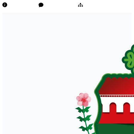
Transparência
Ouvidoria/E-Sic
Mapa do Site