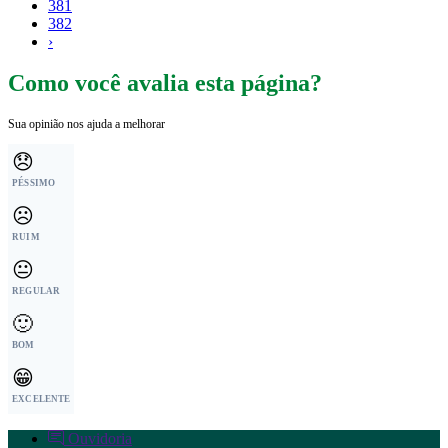
381
382
›
Como você avalia esta página?
Sua opinião nos ajuda a melhorar
😞
PÉSSIMO
☹️
RUIM
😐
REGULAR
🙂
BOM
😁
EXCELENTE
Ouvidoria