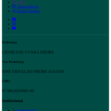
e-SIC
Transparência
Dados Abertos
Prefeito(a)
CHARLYNE CUNHA FREIRE
Vice Prefeito(a)
JOSÉ ERIVALDO FREIRE AGUIAR
CNPJ
07.598.626/0001-90
Institucional
Institucional