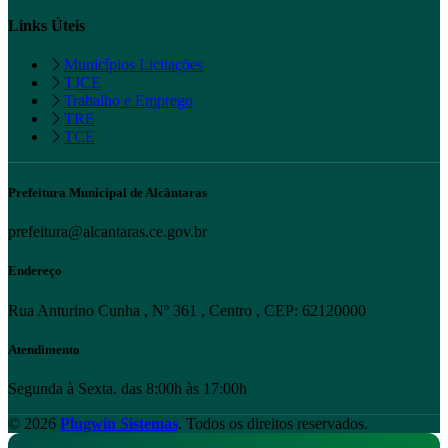
Links Úteis
Municípios Licitações
TJCE
Trabalho e Emprego
TRE
TCE
Prefeitura Municipal de Alcântaras
prefeitura@alcantaras.ce.gov.br
Endereço
Rua Anturino Cunha , Nº 361 , Centro , CEP: 62120000
Atendimento
Segunda à Sexta. das 8:00h às 17:00h
© 2026
Plugwin Sistemas
. Todos os direitos reservados.