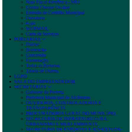
Nota Fiscal Eletrônica - MEI
Contra Cheque On-line
Emissão de Certidão Municipal
Ouvidoria
E-sic
WEBMAIL
Carta de Serviços
PORTARIAS
Diárias
Nomeação
Concessão
Exoneração
Todas as Portarias
Tabela de Diárias
LGPD
SALA DO EMPREENDEDOR
SECRETARIAS
Gabinete da Prefeita
Prefeitura Municipal de Alcântaras
OUVIDORIA, CONTROLADORIA E
TRANSPARÊNCIA
PROCURADORIA GERAL DO MUNICÍPIO
SECRETARIA DE INFRAESTRUTURA,
URBANISMO E MEIO AMBIENTE
SECRETARIA DE ESPORTES E JUVENTUDE