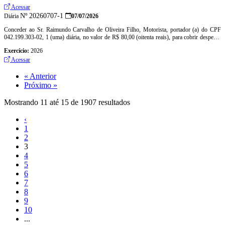
Acessar
Nº 20260707-1
Diária
07/07/2026
Conceder ao Sr. Raimundo Carvalho de Oliveira Filho, Motorista, portador (a) do CPF
042.199.303-02, 1 (uma) diária, no valor de R$ 80,00 (oitenta reais), para cobrir despesas
com deslocamento a cidade de Fortaleza – CE
Exercício:
2026
Acessar
« Anterior
Próximo »
Mostrando
11
até
15
de
1907
resultados
‹
1
2
3
4
5
6
7
8
9
10
...