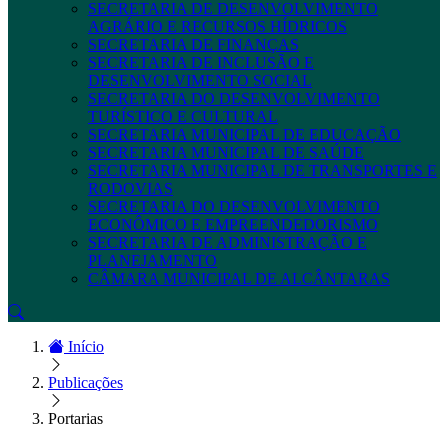
SECRETARIA DE DESENVOLVIMENTO
AGRÁRIO E RECURSOS HÍDRICOS
SECRETARIA DE FINANÇAS
SECRETARIA DE INCLUSÃO E
DESENVOLVIMENTO SOCIAL
SECRETARIA DO DESENVOLVIMENTO
TURÍSTICO E CULTURAL
SECRETARIA MUNICIPAL DE EDUCAÇÃO
SECRETARIA MUNICIPAL DE SAÚDE
SECRETARIA MUNICIPAL DE TRANSPORTES E
RODOVIAS
SECRETARIA DO DESENVOLVIMENTO
ECONÔMICO E EMPREENDEDORISMO
SECRETARIA DE ADMINISTRAÇÃO E
PLANEJAMENTO
CÂMARA MUNICIPAL DE ALCÂNTARAS
Início
Publicações
Portarias