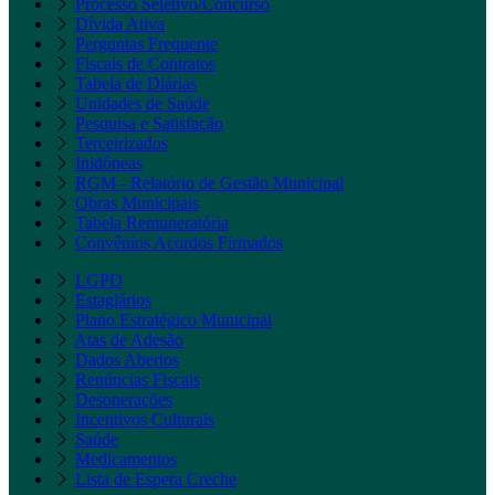
Processo Seletivo/Concurso
Dívida Ativa
Perguntas Frequente
Fiscais de Contratos
Tabela de Diárias
Unidades de Saúde
Pesquisa e Satisfação
Terceirizados
Inidôneas
RGM - Relatório de Gestão Municipal
Obras Municipais
Tabela Remuneratória
Convênios Acordos Firmados
LGPD
Estagiários
Plano Estratégico Municipal
Atas de Adesão
Dados Abertos
Renúncias Fiscais
Desonerações
Incentivos Culturais
Saúde
Medicamentos
Lista de Espera Creche