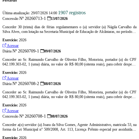
Portarias
1907 registros
Última atualização: 29/07/2026 14:00
Nº 20260713-1
Concessão
13/07/2026
Conceder 30 (trinta) dias de férias regulamentares o (a) servidor (a) Nágila Carvalho da
Silva Alves, com lotação na Secretaria Municipal de Educação de Alcântaras, no período de
24/07/2026 à 22/08/2026, relativo ao período aquisitivo de 01/03/2025 a 28/02/2026
Exercício:
2026
Acessar
Nº 20260709-1
Diária
09/07/2026
Conceder ao Sr. Raimundo Carvalho de Oliveira Filho, Motorista, portador (a) do CPF
042.199.303-02, 1 (uma) diária, no valor de R$ 80,00 (oitenta reais), para cobrir despesas
com deslocamento a cidade de Fortaleza – CE
Exercício:
2026
Acessar
Nº 20260708-2
Diária
08/07/2026
Conceder ao Sr. Raimundo Carvalho de Oliveira Filho, Motorista, portador (a) do CPF
042.199.303-02, 1 (uma) diária, no valor de R$ 80,00 (oitenta reais), para cobrir despesas
com deslocamento a cidade de Fortaleza – CE
Exercício:
2026
Acessar
Nº 20260708-1
Concessão
08/07/2026
Conceder a(o) servidor (a) Joara da Silva Gomes, Agente Administrativo, matricula 53, na
forma da Lei Municipal n° 509/2008, Art. 113, Licença Prêmio especial por assiduidade,
referente ao 3º quinquênio, aquisitivo de 01/10/2019 à 30/09/2024, no período abaixo
Exercício:
2026
descriminado: a) 03/08/2026 a 01/09/2026 (2º período)