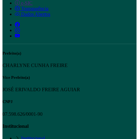
e-SIC
Transparência
Dados Abertos
Prefeito(a)
CHARLYNE CUNHA FREIRE
Vice Prefeito(a)
JOSÉ ERIVALDO FREIRE AGUIAR
CNPJ
07.598.626/0001-90
Institucional
Institucional