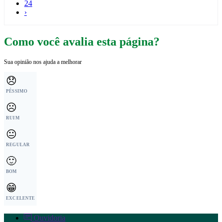
24
›
Como você avalia esta página?
Sua opinião nos ajuda a melhorar
😞
PÉSSIMO
☹️
RUIM
😐
REGULAR
🙂
BOM
😁
EXCELENTE
Ouvidoria