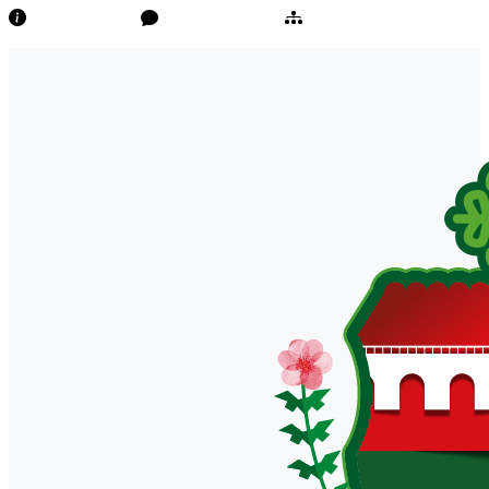
Transparência
Ouvidoria/E-Sic
Mapa do Site