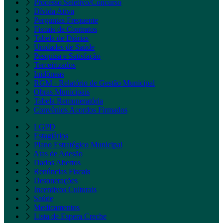
Processo Seletivo/Concurso
Dívida Ativa
Perguntas Frequente
Fiscais de Contratos
Tabela de Diárias
Unidades de Saúde
Pesquisa e Satisfação
Terceirizados
Inidôneas
RGM - Relatório de Gestão Municipal
Obras Municipais
Tabela Remuneratória
Convênios Acordos Firmados
LGPD
Estagiários
Plano Estratégico Municipal
Atas de Adesão
Dados Abertos
Renúncias Fiscais
Desonerações
Incentivos Culturais
Saúde
Medicamentos
Lista de Espera Creche