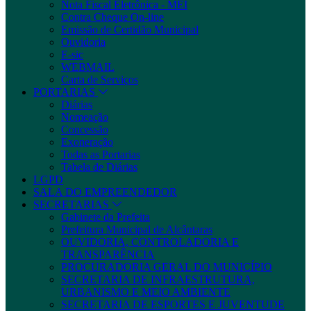
Nota Fiscal Eletrônica - MEI
Contra Cheque On-line
Emissão de Certidão Municipal
Ouvidoria
E-sic
WEBMAIL
Carta de Serviços
PORTARIAS
Diárias
Nomeação
Concessão
Exoneração
Todas as Portarias
Tabela de Diárias
LGPD
SALA DO EMPREENDEDOR
SECRETARIAS
Gabinete da Prefeita
Prefeitura Municipal de Alcântaras
OUVIDORIA, CONTROLADORIA E
TRANSPARÊNCIA
PROCURADORIA GERAL DO MUNICÍPIO
SECRETARIA DE INFRAESTRUTURA,
URBANISMO E MEIO AMBIENTE
SECRETARIA DE ESPORTES E JUVENTUDE