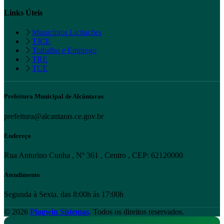
Links Úteis
Municípios Licitações
TJCE
Trabalho e Emprego
TRE
TCE
Prefeitura Municipal de Alcântaras
prefeitura@alcantaras.ce.gov.br
Endereço
Rua Anturino Cunha , Nº 361 , Centro , CEP: 62120000
Atendimento
Segunda à Sexta. das 8:00h às 17:00h
© 2026
Plugwin Sistemas
. Todos os direitos reservados.