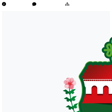
Transparência
Ouvidoria/E-Sic
Mapa do Site