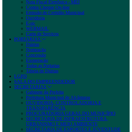
Nota Fiscal Eletrônica - MEI
Contra Cheque On-line
Emissão de Certidão Municipal
Ouvidoria
E-sic
WEBMAIL
Carta de Serviços
PORTARIAS
Diárias
Nomeação
Concessão
Exoneração
Todas as Portarias
Tabela de Diárias
LGPD
SALA DO EMPREENDEDOR
SECRETARIAS
Gabinete da Prefeita
Prefeitura Municipal de Alcântaras
OUVIDORIA, CONTROLADORIA E
TRANSPARÊNCIA
PROCURADORIA GERAL DO MUNICÍPIO
SECRETARIA DE INFRAESTRUTURA,
URBANISMO E MEIO AMBIENTE
SECRETARIA DE ESPORTES E JUVENTUDE