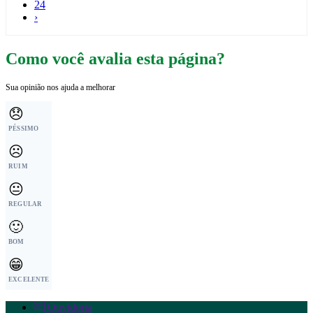
24
›
Como você avalia esta página?
Sua opinião nos ajuda a melhorar
😞
PÉSSIMO
☹️
RUIM
😐
REGULAR
🙂
BOM
😁
EXCELENTE
Ouvidoria