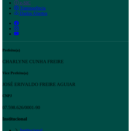
e-SIC
Transparência
Dados Abertos
Prefeito(a)
CHARLYNE CUNHA FREIRE
Vice Prefeito(a)
JOSÉ ERIVALDO FREIRE AGUIAR
CNPJ
07.598.626/0001-90
Institucional
Institucional