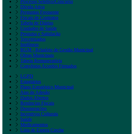
Processo Seletivo/Concurso
Dívida Ativa
Perguntas Frequente
Fiscais de Contratos
Tabela de Diárias
Unidades de Saúde
Pesquisa e Satisfação
Terceirizados
Inidôneas
RGM - Relatório de Gestão Municipal
Obras Municipais
Tabela Remuneratória
Convênios Acordos Firmados
LGPD
Estagiários
Plano Estratégico Municipal
Atas de Adesão
Dados Abertos
Renúncias Fiscais
Desonerações
Incentivos Culturais
Saúde
Medicamentos
Lista de Espera Creche