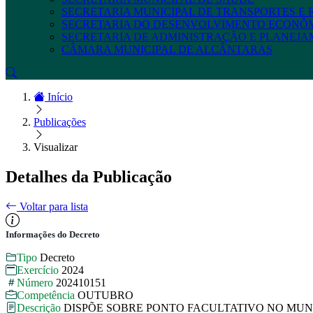
SECRETARIA MUNICIPAL DE TRANSPORTES E
SECRETARIA DO DESENVOLVIMENTO ECONÔ
SECRETARIA DE ADMINISTRAÇÃO E PLANEJ
CÂMARA MUNICIPAL DE ALCÂNTARAS
Início
Publicações
Visualizar
Detalhes da Publicação
Voltar para lista
Informações do Decreto
Tipo
Decreto
Exercício
2024
Número
202410151
Competência
OUTUBRO
Descrição
DISPÕE SOBRE PONTO FACULTATIVO NO MUN