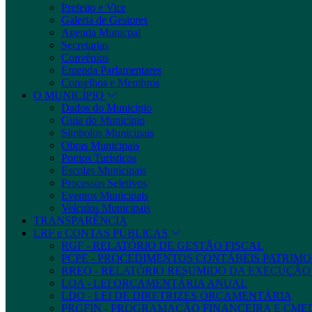
Prefeito e Vice
Galeria de Gestores
Agenda Municpal
Secretarias
Convênios
Emenda Parlamentares
Conselhos e Membros
O MUNICÍPIO
Dados do Município
Guia do Município
Símbolos Municipais
Obras Municipais
Pontos Turísticos
Escolas Municipais
Processos Seletivos
Eventos Municipais
Veículos Municipais
TRANSPARÊNCIA
LRF e CONTAS PÚBLICAS
RGF - RELATÓRIO DE GESTÃO FISCAL
PCPE - PROCEDIMENTOS CONTÁBEIS PATRIMON
RREO - RELATÓRIO RESUMIDO DA EXECUÇÃ
LOA - LEI ORÇAMENTÁRIA ANUAL
LDO - LEI DE DIRETRIZES ORÇAMENTÁRIA
PRGFIN - PROGRAMAÇÃO FINANCEIRA E CM