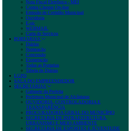
Nota Fiscal Eletrônica - MEI
Contra Cheque On-line
Emissão de Certidão Municipal
Ouvidoria
E-sic
WEBMAIL
Carta de Serviços
PORTARIAS
Diárias
Nomeação
Concessão
Exoneração
Todas as Portarias
Tabela de Diárias
LGPD
SALA DO EMPREENDEDOR
SECRETARIAS
Gabinete da Prefeita
Prefeitura Municipal de Alcântaras
OUVIDORIA, CONTROLADORIA E
TRANSPARÊNCIA
PROCURADORIA GERAL DO MUNICÍPIO
SECRETARIA DE INFRAESTRUTURA,
URBANISMO E MEIO AMBIENTE
SECRETARIA DE ESPORTES E JUVENTUDE