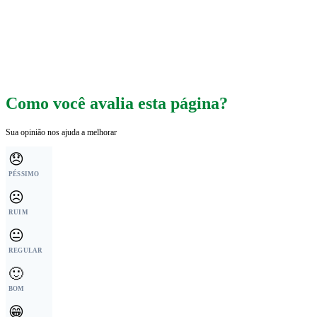
Como você avalia esta página?
Sua opinião nos ajuda a melhorar
😞
PÉSSIMO
☹️
RUIM
😐
REGULAR
🙂
BOM
😁