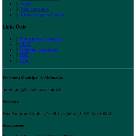
Saúde
Medicamentos
Lista de Espera Creche
Links Úteis
Municípios Licitações
TJCE
Trabalho e Emprego
TRE
TCE
Prefeitura Municipal de Alcântaras
prefeitura@alcantaras.ce.gov.br
Endereço
Rua Anturino Cunha , Nº 361 , Centro , CEP: 62120000
Atendimento