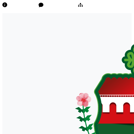
Transparência
Ouvidoria/E-Sic
Mapa do Site