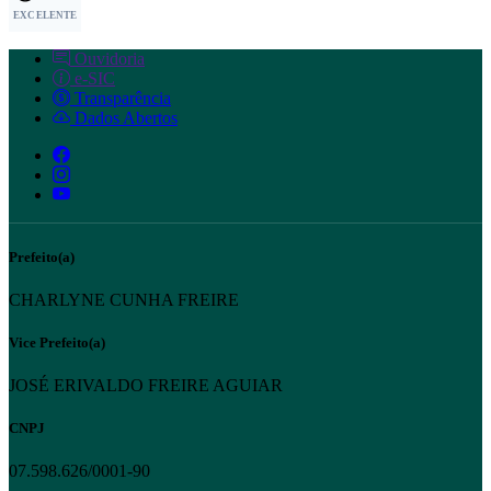
EXCELENTE
Ouvidoria
e-SIC
Transparência
Dados Abertos
Prefeito(a)
CHARLYNE CUNHA FREIRE
Vice Prefeito(a)
JOSÉ ERIVALDO FREIRE AGUIAR
CNPJ
07.598.626/0001-90