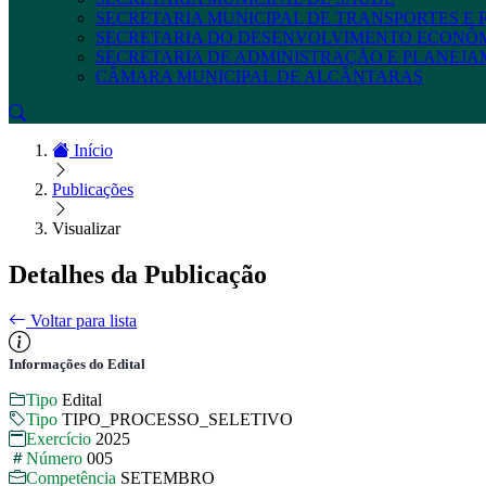
SECRETARIA MUNICIPAL DE TRANSPORTES E
SECRETARIA DO DESENVOLVIMENTO ECONÔ
SECRETARIA DE ADMINISTRAÇÃO E PLANEJ
CÂMARA MUNICIPAL DE ALCÂNTARAS
Início
Publicações
Visualizar
Detalhes da Publicação
Voltar para lista
Informações do Edital
Tipo
Edital
Tipo
TIPO_PROCESSO_SELETIVO
Exercício
2025
Número
005
Competência
SETEMBRO