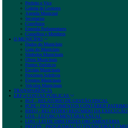
Prefeito e Vice
Galeria de Gestores
Agenda Municpal
Secretarias
Convênios
Emenda Parlamentares
Conselhos e Membros
O MUNICÍPIO
Dados do Município
Guia do Município
Símbolos Municipais
Obras Municipais
Pontos Turísticos
Escolas Municipais
Processos Seletivos
Eventos Municipais
Veículos Municipais
TRANSPARÊNCIA
LRF e CONTAS PÚBLICAS
RGF - RELATÓRIO DE GESTÃO FISCAL
PCPE - PROCEDIMENTOS CONTÁBEIS PATRIMON
RREO - RELATÓRIO RESUMIDO DA EXECUÇÃ
LOA - LEI ORÇAMENTÁRIA ANUAL
LDO - LEI DE DIRETRIZES ORÇAMENTÁRIA
PRGFIN - PROGRAMAÇÃO FINANCEIRA E CM