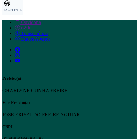
😁
EXCELENTE
Ouvidoria
e-SIC
Transparência
Dados Abertos
Prefeito(a)
CHARLYNE CUNHA FREIRE
Vice Prefeito(a)
JOSÉ ERIVALDO FREIRE AGUIAR
CNPJ
07.598.626/0001-90