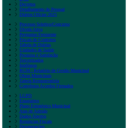
Decretos
Detalhamento de Pessoal
Diários Oficias 2025
Processo Seletivo/Concurso
Dívida Ativa
Perguntas Frequente
Fiscais de Contratos
Tabela de Diárias
Unidades de Saúde
Pesquisa e Satisfação
Terceirizados
Inidôneas
RGM - Relatório de Gestão Municipal
Obras Municipais
Tabela Remuneratória
Convênios Acordos Firmados
LGPD
Estagiários
Plano Estratégico Municipal
Atas de Adesão
Dados Abertos
Renúncias Fiscais
Desonerações