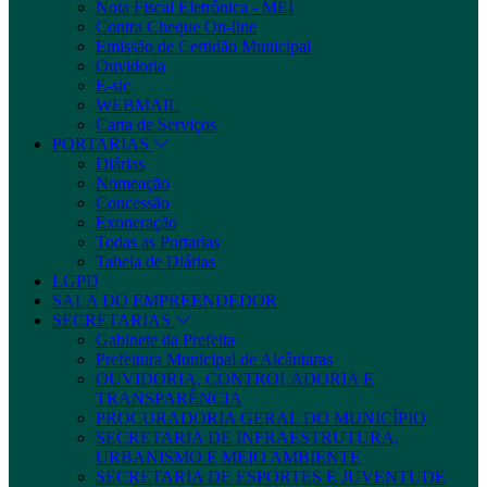
Nota Fiscal Eletrônica - MEI
Contra Cheque On-line
Emissão de Certidão Municipal
Ouvidoria
E-sic
WEBMAIL
Carta de Serviços
PORTARIAS
Diárias
Nomeação
Concessão
Exoneração
Todas as Portarias
Tabela de Diárias
LGPD
SALA DO EMPREENDEDOR
SECRETARIAS
Gabinete da Prefeita
Prefeitura Municipal de Alcântaras
OUVIDORIA, CONTROLADORIA E
TRANSPARÊNCIA
PROCURADORIA GERAL DO MUNICÍPIO
SECRETARIA DE INFRAESTRUTURA,
URBANISMO E MEIO AMBIENTE
SECRETARIA DE ESPORTES E JUVENTUDE