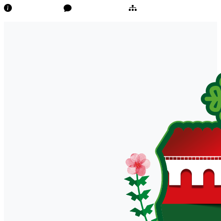
Transparência
Ouvidoria/E-Sic
Mapa do Site