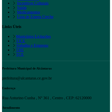
Incentivos Culturais
Saúde
Medicamentos
Lista de Espera Creche
Links Úteis
Municípios Licitações
TJCE
Trabalho e Emprego
TRE
TCE
Prefeitura Municipal de Alcântaras
prefeitura@alcantaras.ce.gov.br
Endereço
Rua Anturino Cunha , Nº 361 , Centro , CEP: 62120000
Atendimento