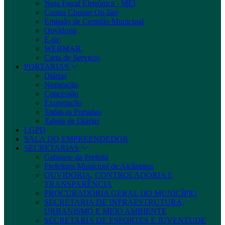
Nota Fiscal Eletrônica - MEI
Contra Cheque On-line
Emissão de Certidão Municipal
Ouvidoria
E-sic
WEBMAIL
Carta de Serviços
PORTARIAS
Diárias
Nomeação
Concessão
Exoneração
Todas as Portarias
Tabela de Diárias
LGPD
SALA DO EMPREENDEDOR
SECRETARIAS
Gabinete da Prefeita
Prefeitura Municipal de Alcântaras
OUVIDORIA, CONTROLADORIA E
TRANSPARÊNCIA
PROCURADORIA GERAL DO MUNICÍPIO
SECRETARIA DE INFRAESTRUTURA,
URBANISMO E MEIO AMBIENTE
SECRETARIA DE ESPORTES E JUVENTUDE