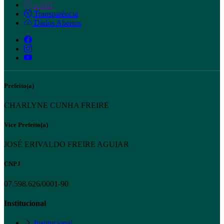
e-SIC
Transparência
Dados Abertos
Prefeito(a)
CHARLYNE CUNHA FREIRE
Vice Prefeito(a)
JOSÉ ERIVALDO FREIRE AGUIAR
CNPJ
07.598.626/0001-90
Institucional
Institucional