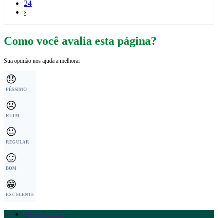
24
›
Como você avalia esta página?
Sua opinião nos ajuda a melhorar
😞
PÉSSIMO
☹️
RUIM
😐
REGULAR
🙂
BOM
😁
EXCELENTE
Ouvidoria