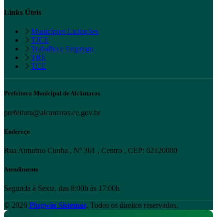
Links Úteis
Municípios Licitações
TJCE
Trabalho e Emprego
TRE
TCE
Prefeitura Municipal de Alcântaras
prefeitura@alcantaras.ce.gov.br
Endereço
Rua Anturino Cunha , Nº 361 , Centro , CEP: 62120000
Atendimento
Segunda à Sexta. das 8:00h às 17:00h
© 2026
Plugwin Sistemas
. Todos os direitos reservados.