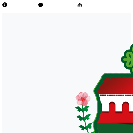
Transparência
Ouvidoria/E-Sic
Mapa do Site