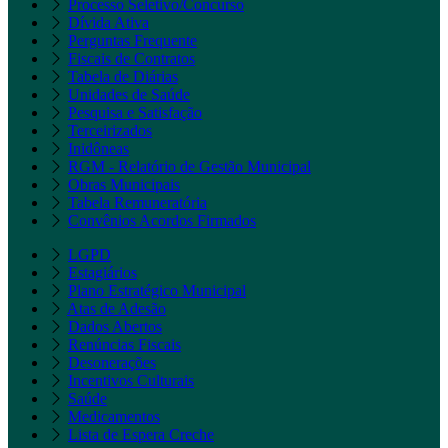
Processo Seletivo/Concurso
Dívida Ativa
Perguntas Frequente
Fiscais de Contratos
Tabela de Diárias
Unidades de Saúde
Pesquisa e Satisfação
Terceirizados
Inidôneas
RGM - Relatório de Gestão Municipal
Obras Municipais
Tabela Remuneratória
Convênios Acordos Firmados
LGPD
Estagiários
Plano Estratégico Municipal
Atas de Adesão
Dados Abertos
Renúncias Fiscais
Desonerações
Incentivos Culturais
Saúde
Medicamentos
Lista de Espera Creche