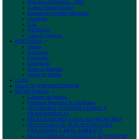
Nota Fiscal Eletrônica - MEI
Contra Cheque On-line
Emissão de Certidão Municipal
Ouvidoria
E-sic
WEBMAIL
Carta de Serviços
PORTARIAS
Diárias
Nomeação
Concessão
Exoneração
Todas as Portarias
Tabela de Diárias
LGPD
SALA DO EMPREENDEDOR
SECRETARIAS
Gabinete da Prefeita
Prefeitura Municipal de Alcântaras
OUVIDORIA, CONTROLADORIA E
TRANSPARÊNCIA
PROCURADORIA GERAL DO MUNICÍPIO
SECRETARIA DE INFRAESTRUTURA,
URBANISMO E MEIO AMBIENTE
SECRETARIA DE ESPORTES E JUVENTUDE