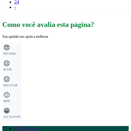
24
›
Como você avalia esta página?
Sua opinião nos ajuda a melhorar
😞
PÉSSIMO
☹️
RUIM
😐
REGULAR
🙂
BOM
😁
EXCELENTE
Ouvidoria