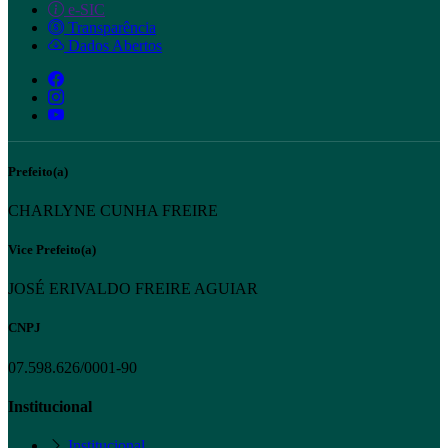
e-SIC
Transparência
Dados Abertos
Prefeito(a)
CHARLYNE CUNHA FREIRE
Vice Prefeito(a)
JOSÉ ERIVALDO FREIRE AGUIAR
CNPJ
07.598.626/0001-90
Institucional
Institucional