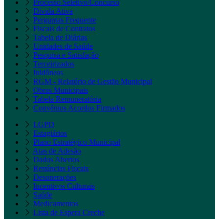
Processo Seletivo/Concurso
Dívida Ativa
Perguntas Frequente
Fiscais de Contratos
Tabela de Diárias
Unidades de Saúde
Pesquisa e Satisfação
Terceirizados
Inidôneas
RGM - Relatório de Gestão Municipal
Obras Municipais
Tabela Remuneratória
Convênios Acordos Firmados
LGPD
Estagiários
Plano Estratégico Municipal
Atas de Adesão
Dados Abertos
Renúncias Fiscais
Desonerações
Incentivos Culturais
Saúde
Medicamentos
Lista de Espera Creche