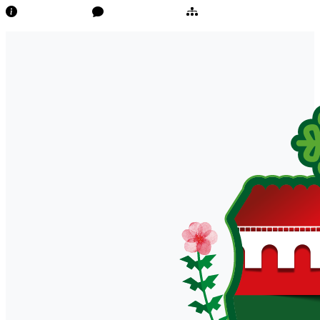
Transparência
Ouvidoria/E-Sic
Mapa do Site