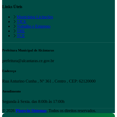
Links Úteis
Municípios Licitações
TJCE
Trabalho e Emprego
TRE
TCE
Prefeitura Municipal de Alcântaras
prefeitura@alcantaras.ce.gov.br
Endereço
Rua Anturino Cunha , Nº 361 , Centro , CEP: 62120000
Atendimento
Segunda à Sexta. das 8:00h às 17:00h
© 2026
Plugwin Sistemas
. Todos os direitos reservados.