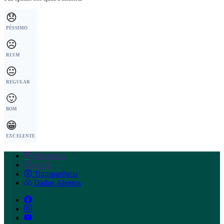
😞
PÉSSIMO
☹️
RUIM
😐
REGULAR
🙂
BOM
😁
EXCELENTE
Ouvidoria
e-SIC
Transparência
Dados Abertos