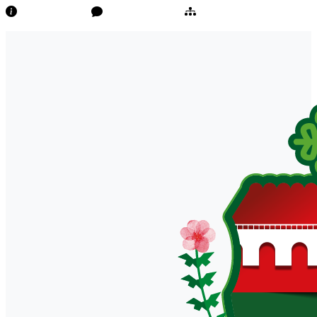
Transparência
Ouvidoria/E-Sic
Mapa do Site