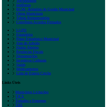
Terceirizados
Inidôneas
RGM - Relatório de Gestão Municipal
Obras Municipais
Tabela Remuneratória
Convênios Acordos Firmados
LGPD
Estagiários
Plano Estratégico Municipal
Atas de Adesão
Dados Abertos
Renúncias Fiscais
Desonerações
Incentivos Culturais
Saúde
Medicamentos
Lista de Espera Creche
Links Úteis
Municípios Licitações
TJCE
Trabalho e Emprego
TRE