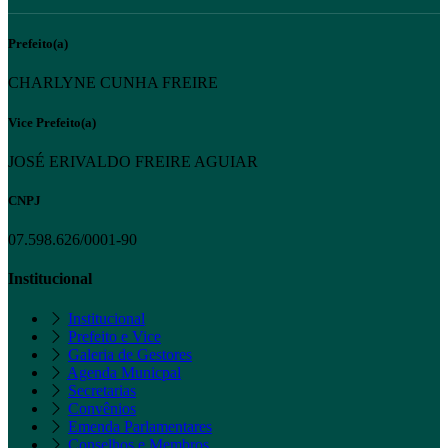
Prefeito(a)
CHARLYNE CUNHA FREIRE
Vice Prefeito(a)
JOSÉ ERIVALDO FREIRE AGUIAR
CNPJ
07.598.626/0001-90
Institucional
Institucional
Prefeito e Vice
Galeria de Gestores
Agenda Municpal
Secretarias
Convênios
Emenda Parlamentares
Conselhos e Membros