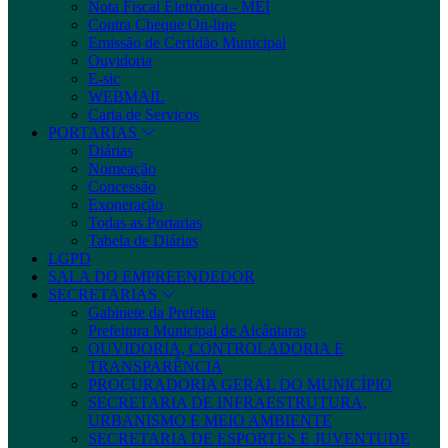
Nota Fiscal Eletrônica - MEI
Contra Cheque On-line
Emissão de Certidão Municipal
Ouvidoria
E-sic
WEBMAIL
Carta de Serviços
PORTARIAS
Diárias
Nomeação
Concessão
Exoneração
Todas as Portarias
Tabela de Diárias
LGPD
SALA DO EMPREENDEDOR
SECRETARIAS
Gabinete da Prefeita
Prefeitura Municipal de Alcântaras
OUVIDORIA, CONTROLADORIA E
TRANSPARÊNCIA
PROCURADORIA GERAL DO MUNICÍPIO
SECRETARIA DE INFRAESTRUTURA,
URBANISMO E MEIO AMBIENTE
SECRETARIA DE ESPORTES E JUVENTUDE