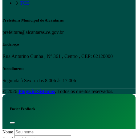
TCE
Prefeitura Municipal de Alcântaras
prefeitura@alcantaras.ce.gov.br
Endereço
Rua Anturino Cunha , Nº 361 , Centro , CEP: 62120000
Atendimento
Segunda à Sexta. das 8:00h às 17:00h
© 2026
Plugwin Sistemas
. Todos os direitos reservados.
Enviar Feedback
Nome